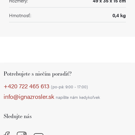
Rozmery
:
49 x 35 x 15 cm
Hmotnosť
:
0,4 kg
Z
Potrebujete s niečím poradiť?
á
p
+420 722 465 613
(po-pá: 9:00 - 17:00)
ä
info@ignazrosler.sk
napíšte nám kedykoľvek
t
i
Sledujte nás
e