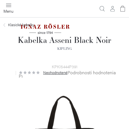
Prejsť
na
obsah
Klasické kabelky
Kabelka Asseni Black Noir
KIPLING
KPKI5444P391
Podrobnosti hodnotenia
Neohodnotené
Priemerné
hodnotenie
produktu
je
0,0
z
5
hviezdičiek.