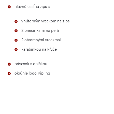
hlavnú časťna zips s
vnútorným vreckom na zips
2 priečinkami na perá
2 otvorenými vreckmai
karabínkou na kľúče
prívesok s opičkou
okrúhle logo Kipling