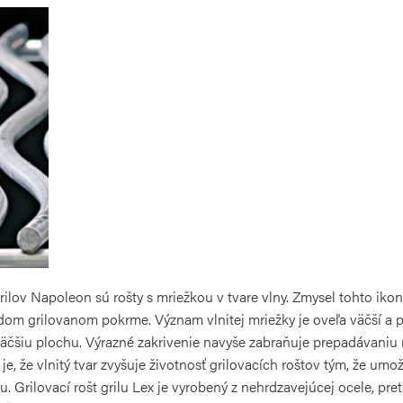
ov Napoleon sú rošty s mriežkou v tvare vlny. Zmysel tohto ikon
dom grilovanom pokrme. Význam vlnitej mriežky je oveľa väčší a pr
äčšiu plochu. Výrazné zakrivenie navyše zabraňuje prepadávaniu m
e je, že vlnitý tvar zvyšuje životnosť grilovacích roštov tým, že u
u. Grilovací rošt grilu Lex je vyrobený z nehrdzavejúcej ocele, pre