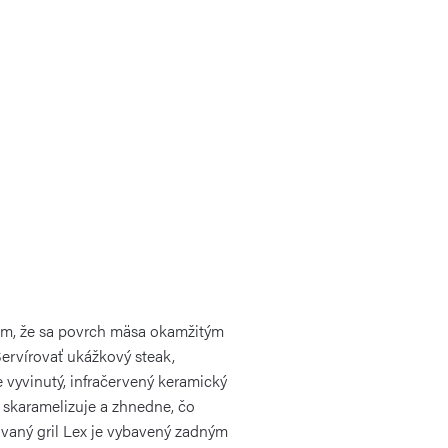
tom, že sa povrch mäsa okamžitým
ervírovať ukážkový steak,
e vyvinutý, infračervený keramický
 skaramelizuje a zhnedne, čo
avaný gril Lex je vybavený zadným