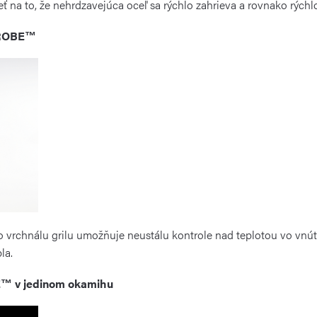
ť na to, že nehrdzavejúca oceľ sa rýchlo zahrieva a rovnako rýchlo
PROBE™
 vrchnálu grilu umožňuje neustálu kontrole nad teplotou vo vnútr
la.
E™ v jedinom okamihu