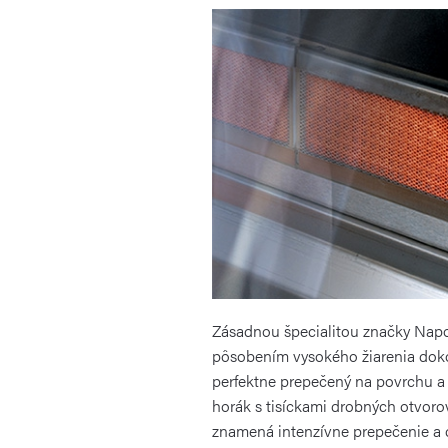
Zásadnou špecialitou značky Napol
pôsobením vysokého žiarenia dokon
perfektne prepečený na povrchu a šť
horák s tisíckami drobných otvoro
znamená intenzívne prepečenie a c