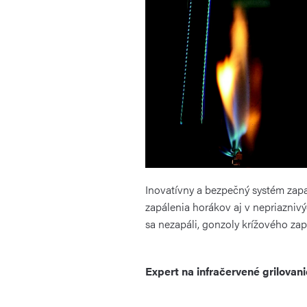
Inovatívny a bezpečný systém zapaľ
zapálenia horákov aj v nepriazni
sa nezapáli, gonzoly krížového za
Expert na infračervené grilov