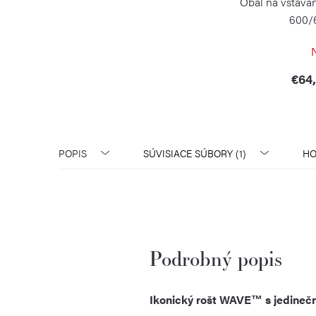
Obal na vstavan
600/
NAPO
€64
POPIS
SÚVISIACE SÚBORY (1)
HO
Podrobný popis
Ikonický rošt WAVE™ s jedinečn