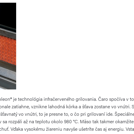
eon® je technológia infračerveného grilovania. Čaro spočíva v 
ale zatiahne, vznikne lahodná kôrka a šťava zostane vo vnútri. S
avnatý vo vnútri, to je presne to, o čo pri grilovaní ide. Špeciáln
v sa rozpáli až na teplotu okolo 980 °C. Mäso tak takmer okamžite
huť. Vďaka vysokému žiareniu navyše ušetríte čas aj energiu. Vst