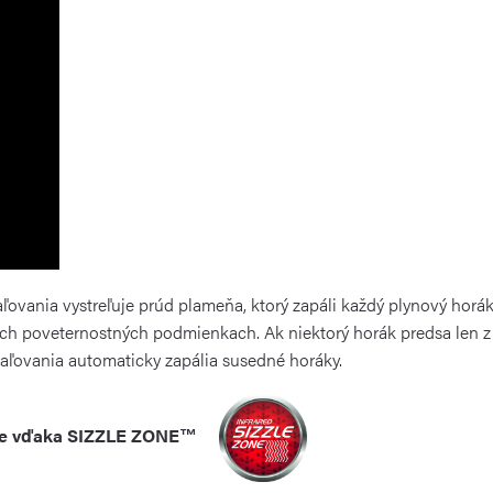
ovania vystreľuje prúd plameňa, ktorý zapáli každý plynový horák
vých poveternostných podmienkach. Ak niektorý horák predsa len 
paľovania automaticky zapália susedné horáky.
anie vďaka SIZZLE ZONE™