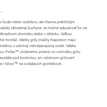
á…
ex bude nielen ozdobou, ale hlavne praktickým
aždej záhradnej kuchyne. Je možné zabudovať ho na
záhradnom domčeku alebo v altánku. Veľkou
há montáž. Všetky grily značky Napoleon majú
 mriežkou z odolnej nehrdzavejúcej ocele. Vďaka
cu-Probe™ uloženému priamo vo vrchnáku grilu,
neustále pod kontrolou. pri večernom grilovaní
ie I-Glow™ na ovládacích gombíkoch.