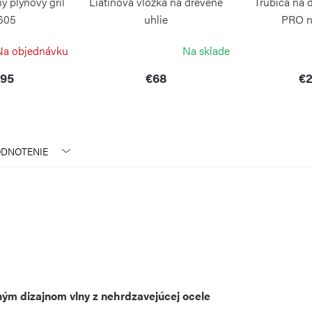
ý plynový gril
Liatinová vložka na drevené
Trubica na 
605
uhlie
PRO n
LEON
NAPOLEON
NAP
Na objednávku
Na sklade
,95
€68
€2
DNOTENIE
ým dizajnom vlny z nehrdzavejúcej ocele