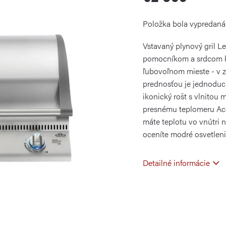
Jednotková
Položka bola vypredan
cena:
Vstavaný plynový gril L
pomocníkom a srdcom k
ľubovoľnom mieste - v 
prednosťou je jednoduc
ikonický rošt s vlnitou
presnému teplomeru Ac
máte teplotu vo vnútri 
oceníte modré osvetlen
Detailné informácie