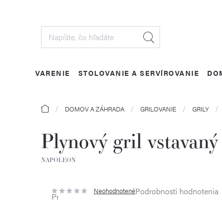
Prejsť
na
obsah
VARENIE
STOLOVANIE A SERVÍROVANIE
DO
Domov
DOMOV A ZÁHRADA
GRILOVANIE
GRILY
Plynový gril vstavan
NAPOLEON
Podrobnosti hodnotenia
Neohodnotené
Priemerné
hodnotenie
produktu
je
0,0