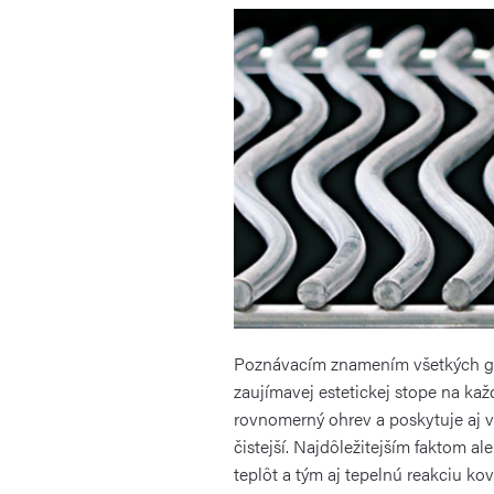
Poznávacím znamením všetkých gril
zaujímavej estetickej stope na kaž
rovnomerný ohrev a poskytuje aj v
čistejší. Najdôležitejším faktom al
teplôt a tým aj tepelnú reakciu kov