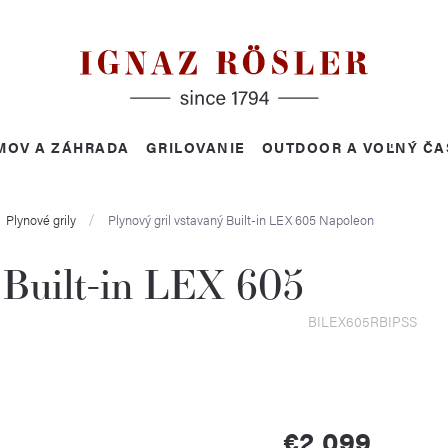
MOV A ZÁHRADA
GRILOVANIE
OUTDOOR A VOĽNÝ ČA
Plynové grily
Plynový gril vstavaný Built-in LEX 605
Napoleon
ý Built-in LEX 605
BILEX605RBIPSS
€2 099