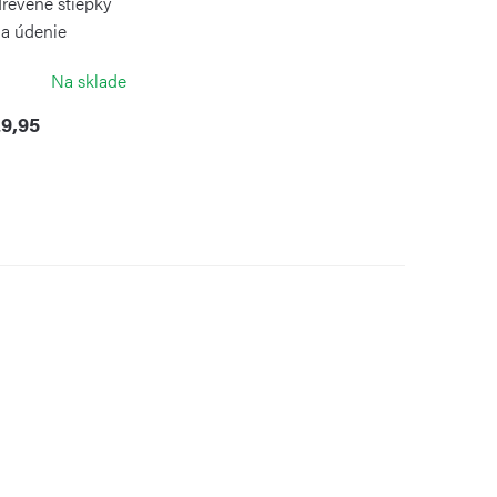
drevené štiepky
a údenie
OLEON
Na sklade
9,95