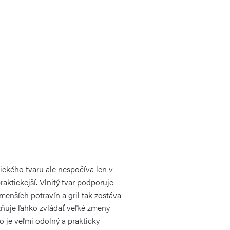
ického tvaru ale nespočíva len v
aktickejší. Vlnitý tvar podporuje
enších potravín a gril tak zostáva
možňuje ľahko zvládať veľké zmeny
to je veľmi odolný a prakticky