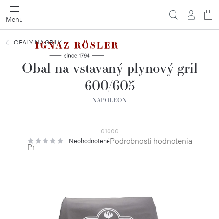
Prejsť
na
obsah
OBALY NA GRILY
Obal na vstavaný plynový gril
600/605
NAPOLEON
61606
Podrobnosti hodnotenia
Neohodnotené
Priemerné
hodnotenie
produktu
je
0,0
z
5
hviezdičiek.