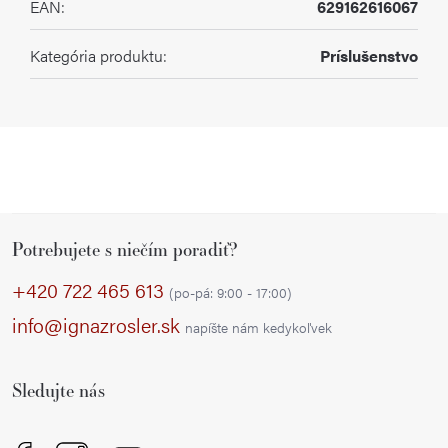
EAN
:
629162616067
Kategória produktu
:
Príslušenstvo
Z
Potrebujete s niečím poradiť?
á
p
+420 722 465 613
(po-pá: 9:00 - 17:00)
ä
info@ignazrosler.sk
napíšte nám kedykoľvek
t
i
Sledujte nás
e