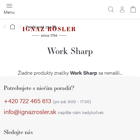
Prejsť
na
obsah
Domov
Predávané značky
Work Sharp
Žiadne produkty značky
Work Sharp
sa nenašli...
Z
Potrebujete s niečím poradiť?
á
p
+420 722 465 613
(po-pá: 9:00 - 17:00)
ä
info@ignazrosler.sk
napíšte nám kedykoľvek
t
i
Sledujte nás
e