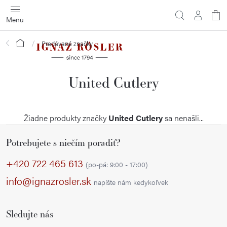
Prejsť
na
obsah
Domov
Predávané značky
United Cutlery
Žiadne produkty značky
United Cutlery
sa nenašli...
Z
Potrebujete s niečím poradiť?
á
p
+420 722 465 613
(po-pá: 9:00 - 17:00)
ä
info@ignazrosler.sk
napíšte nám kedykoľvek
t
i
Sledujte nás
e