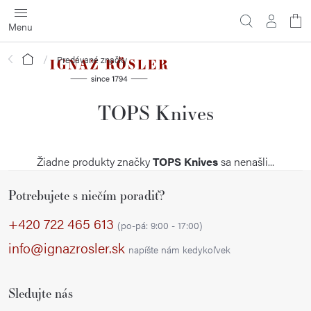
Prejsť
na
obsah
Domov
Predávané značky
TOPS Knives
Žiadne produkty značky
TOPS Knives
sa nenašli...
Z
Potrebujete s niečím poradiť?
á
p
+420 722 465 613
(po-pá: 9:00 - 17:00)
ä
info@ignazrosler.sk
napíšte nám kedykoľvek
t
i
Sledujte nás
e