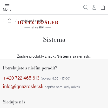
Prejsť
na
obsah
Domov
Predávané značky
Sistema
Žiadne produkty značky
Sistema
sa nenašli...
Z
Potrebujete s niečím poradiť?
á
p
+420 722 465 613
(po-pá: 9:00 - 17:00)
ä
info@ignazrosler.sk
napíšte nám kedykoľvek
t
i
Sledujte nás
e