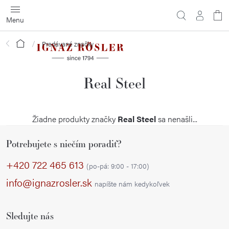
Prejsť
na
obsah
Domov
Predávané značky
Real Steel
Žiadne produkty značky
Real Steel
sa nenašli...
Z
Potrebujete s niečím poradiť?
á
p
+420 722 465 613
(po-pá: 9:00 - 17:00)
ä
info@ignazrosler.sk
napíšte nám kedykoľvek
t
i
Sledujte nás
e