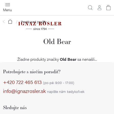
Prejsť
na
obsah
Domov
Predávané značky
Old Bear
Žiadne produkty značky
Old Bear
sa nenašli...
Z
Potrebujete s niečím poradiť?
á
p
+420 722 465 613
(po-pá: 9:00 - 17:00)
ä
info@ignazrosler.sk
napíšte nám kedykoľvek
t
i
Sledujte nás
e