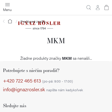
Prejsť
na
obsah
Domov
Predávané značky
MKM
Žiadne produkty značky
MKM
sa nenašli...
Z
Potrebujete s niečím poradiť?
á
p
+420 722 465 613
(po-pá: 9:00 - 17:00)
ä
info@ignazrosler.sk
napíšte nám kedykoľvek
t
i
Sledujte nás
e