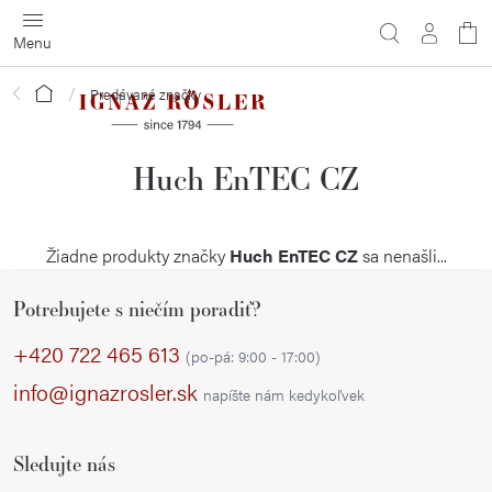
Prejsť
na
obsah
Domov
Predávané značky
Huch EnTEC CZ
Žiadne produkty značky
Huch EnTEC CZ
sa nenašli...
Z
Potrebujete s niečím poradiť?
á
p
+420 722 465 613
(po-pá: 9:00 - 17:00)
ä
info@ignazrosler.sk
napíšte nám kedykoľvek
t
i
Sledujte nás
e