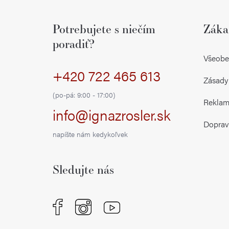
á
Potrebujete s niečím
Záka
p
poradiť?
ä
Všeobe
+420 722 465 613
t
Zásady
i
(po-pá: 9:00 - 17:00)
Reklamá
info@ignazrosler.sk
e
Doprav
napíšte nám kedykoľvek
Sledujte nás