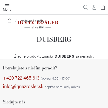
Prejsť
na
obsah
Domov
Predávané značky
DUISBERG
Žiadne produkty značky
DUISBERG
sa nenašli...
Z
Potrebujete s niečím poradiť?
á
p
+420 722 465 613
(po-pá: 9:00 - 17:00)
ä
info@ignazrosler.sk
napíšte nám kedykoľvek
t
i
Sledujte nás
e