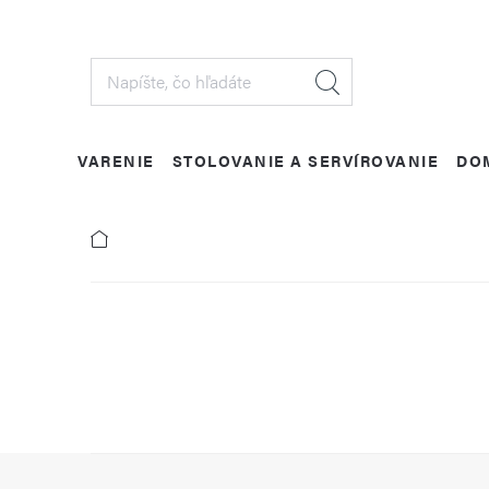
Prejsť
na
obsah
VARENIE
STOLOVANIE A SERVÍROVANIE
DO
Z