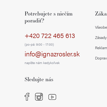
á
Potrebujete s niečím
Záka
p
poradiť?
ä
Všeobe
+420 722 465 613
t
Zásady
i
(po-pá: 9:00 - 17:00)
Reklamá
info@ignazrosler.sk
e
Doprav
napíšte nám kedykoľvek
Sledujte nás