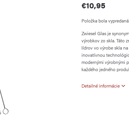
€10,95
Jednotková
Položka bola vypredan
cena:
Zwiesel Glas je synonym
výrobkov zo skla. Táto z
lídrov vo výrobe skla na
inovatívnou technológio
modernými výrobnými po
každého jedného produ
Detailné informácie