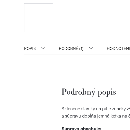
POPIS
PODOBNÉ (1)
HODNOTENI
Podrobný popis
Sklenené slamky na pitie značky Zw
a súpravu dopĺňa jemná kefka na či
Súprava obsahuje: