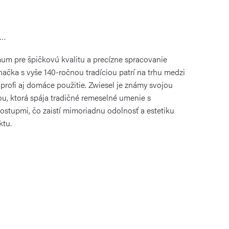
á…
um pre špičkovú kvalitu a precízne spracovanie
načka s vyše 140-ročnou tradíciou patrí na trhu medzi
 profi aj domáce použitie. Zwiesel je známy svojou
u, ktorá spája tradičné remeselné umenie s
stupmi, čo zaistí mimoriadnu odolnosť a estetiku
ktu.