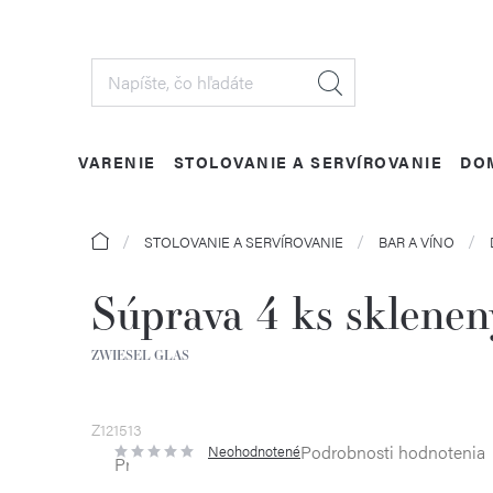
Prejsť
na
obsah
VARENIE
STOLOVANIE A SERVÍROVANIE
DO
Domov
STOLOVANIE A SERVÍROVANIE
BAR A VÍNO
Súprava 4 ks sklenený
ZWIESEL GLAS
Z121513
Podrobnosti hodnotenia
Neohodnotené
Priemerné
hodnotenie
produktu