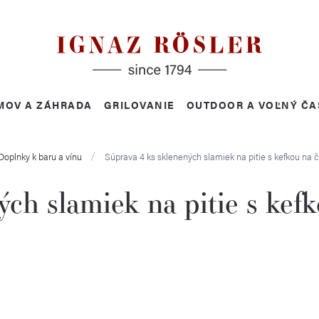
MOV A ZÁHRADA
GRILOVANIE
OUTDOOR A VOĽNÝ ČA
Doplnky k baru a vínu
Súprava 4 ks sklenených slamiek na pitie s kefkou na 
ch slamiek na pitie s kefk