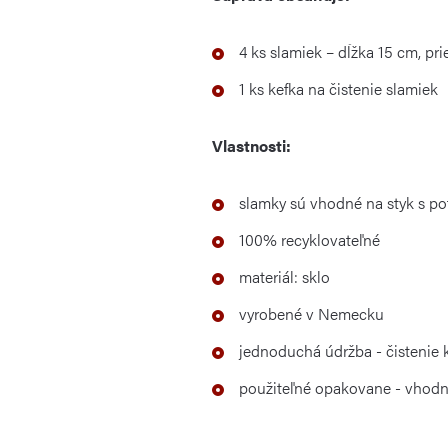
4 ks slamiek – dĺžka 15 cm, pr
1 ks kefka na čistenie slamiek
Vlastnosti:
slamky sú vhodné na styk s po
100% recyklovateľné
materiál: sklo
vyrobené v Nemecku
jednoduchá údržba - čistenie k
použiteľné opakovane - vhod