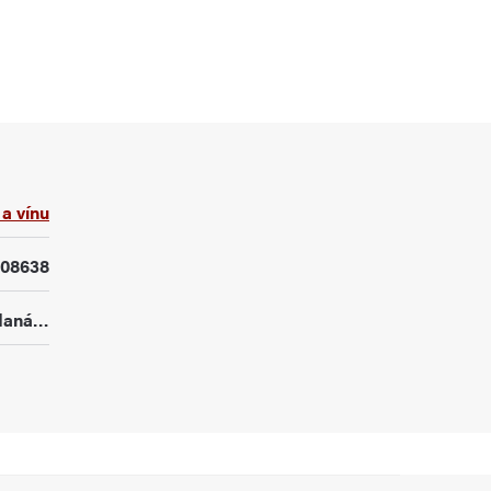
a vínu
108638
edaná…