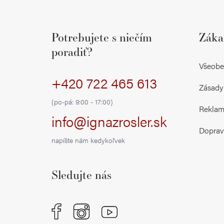
Z
á
Potrebujete s niečím
Záka
p
poradiť?
ä
Všeobe
+420 722 465 613
t
Zásady
i
(po-pá: 9:00 - 17:00)
Reklamá
info@ignazrosler.sk
e
Doprav
napíšte nám kedykoľvek
Sledujte nás