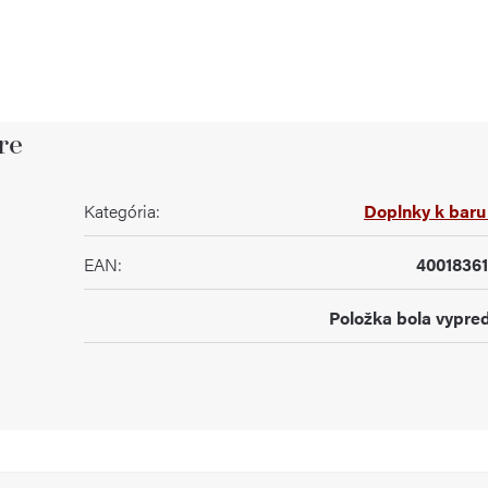
re
Kategória
:
Doplnky k baru 
EAN
:
4001836
Položka bola vypr