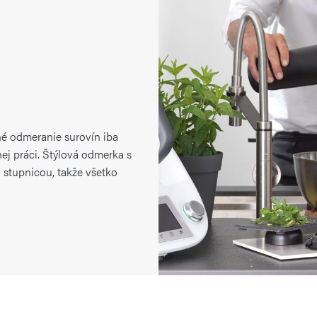
né odmeranie surovín iba
j práci. Štýlová odmerka s
 stupnicou, takže všetko