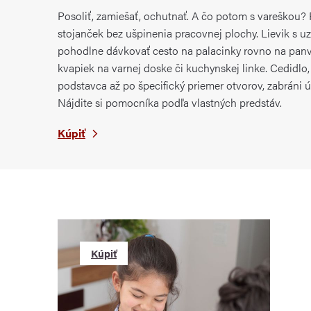
Posoliť, zamiešať, ochutnať. A čo potom s vareškou?
stojanček bez ušpinenia pracovnej plochy. Lievik s
pohodlne dávkovať cesto na palacinky rovno na pan
kvapiek na varnej doske či kuchynskej linke. Cedidl
podstavca až po špecifický priemer otvorov, zabráni ú
Nájdite si pomocníka podľa vlastných predstáv.
Kúpiť
Kúpiť