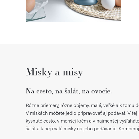
Misky a misy
Na cesto, na šalát, na ovocie.
Rôzne priemery, rôzne objemy, malé, veľké a k tomu d
V miskách môžete jedlo pripravovať aj podávať. V tej n
kysnuté cesto, v menšej krém a v najmenšej vyšľaháte
šalát a k nej malé misky na jeho podávanie. Kombinujte