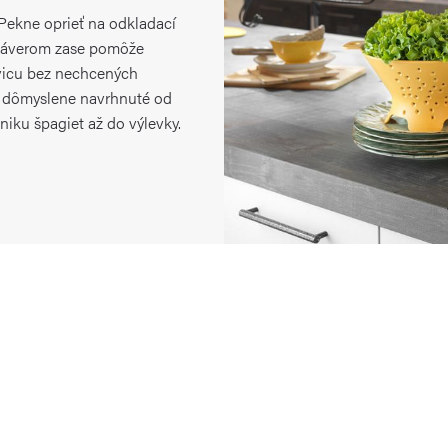
 Pekne oprieť na odkladací
 uzáverom zase pomôže
vicu bez nechcených
o, dômyslene navrhnuté od
niku špagiet až do výlevky.