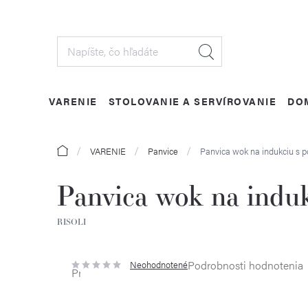
Prejsť
na
obsah
VARENIE
STOLOVANIE A SERVÍROVANIE
DO
Domov
VARENIE
Panvice
Panvica wok na indukciu s p
Panvica wok na induk
RISOLI
Podrobnosti hodnotenia
Neohodnotené
Priemerné
hodnotenie
produktu
je
0,0