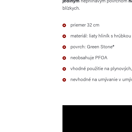
jediným
nepriľnavým povrchom
n
blízkych.
priemer 32 cm
materiál: liaty hliník s hrúbko
povrch: Green Stone®
neobsahuje PFOA
vhodné použitie na plynových,
nevhodné na umývanie v umýv