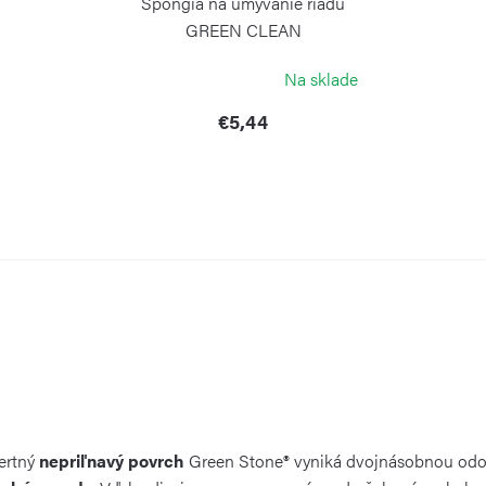
Špongia na umývanie riadu
GREEN CLEAN
RISOLI
Na sklade
€5,44
ertný
nepriľnavý povrch
Green Stone® vyniká dvojnásobnou odol