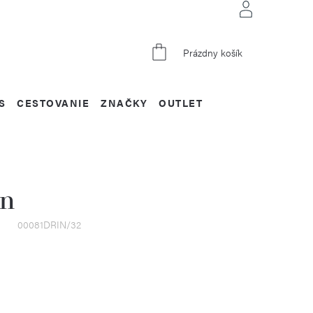
NÁKUPNÝ
Prázdny košík
KOŠÍK
S
CESTOVANIE
ZNAČKY
OUTLET
en
00081DRIN/32