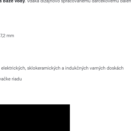
a báze vody
. Vďaka dizajnovo spracovanému darčekovému baleniu
u 7,2 mm
 elektrických, sklokeramických a indukčných varných doskách
ačke riadu