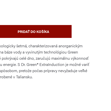
PRIDAŤ DO KOŠÍKA
ekologicky šetrná, charakterizovaná anorganickým
a báze vody a vyvinutým technológiou Green
ré pokrývajú celé dno, zaručujú maximálnu výkonnosť
u energie. S Dr. Green® ExtraInduction je možné variť
spôsobom, pretože počas prípravy nevyžaduje veľké
robené v Taliansku.