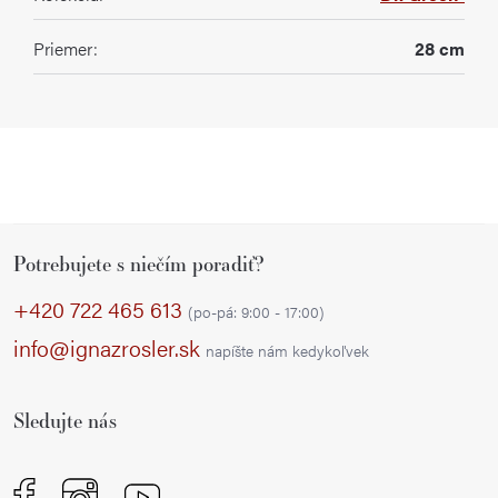
Priemer
:
28 cm
Z
Potrebujete s niečím poradiť?
á
p
+420 722 465 613
(po-pá: 9:00 - 17:00)
ä
info@ignazrosler.sk
napíšte nám kedykoľvek
t
i
Sledujte nás
e