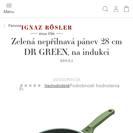
Prejsť
na
obsah
Panvice
Zelená nepřilnavá pánev 28 cm
DR GREEN, na indukci
RISOLI
00103DRIN/28
Podrobnosti hodnotenia
Neohodnotené
Priemerné
hodnotenie
produktu
je
0,0
z
5
hviezdičiek.