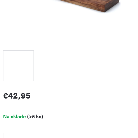
€42,95
Jednotková
Na sklade
(>5 ks)
cena: