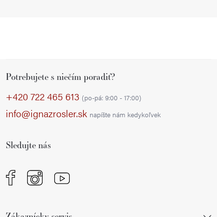
Z
Potrebujete s niečím poradiť?
á
p
+420 722 465 613
(po-pá: 9:00 - 17:00)
ä
info@ignazrosler.sk
napíšte nám kedykoľvek
t
i
Sledujte nás
e
Zákaznícky servis