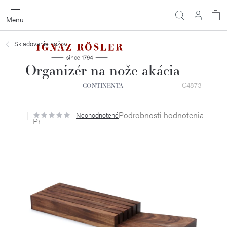
Prejsť
na
obsah
Skladovanie nožov
Organizér na nože akácia
C4873
CONTINENTA
Podrobnosti hodnotenia
Neohodnotené
Priemerné
hodnotenie
produktu
je
0,0
z
5
hviezdičiek.