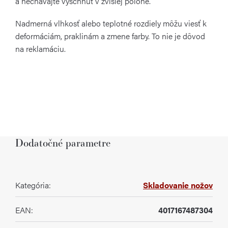
a nechávajte vyschnúť v zvislej polohe.
Nadmerná vlhkosť alebo teplotné rozdiely môžu viesť k
deformáciám, praklinám a zmene farby. To nie je dôvod
na reklamáciu.
Dodatočné parametre
Kategória
:
Skladovanie nožov
EAN
:
4017167487304