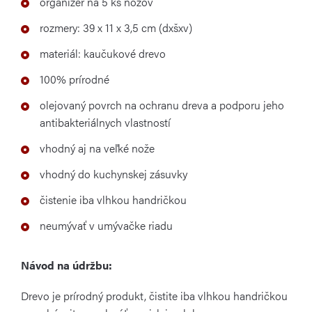
organizér na 5 ks nožov
rozmery: 39 x 11 x 3,5 cm (dxšxv)
materiál: kaučukové drevo
100% prírodné
olejovaný povrch na ochranu dreva a podporu jeho
antibakteriálnych vlastností
vhodný aj na veľké nože
vhodný do kuchynskej zásuvky
čistenie iba vlhkou handričkou
neumývať v umývačke riadu
Návod na údržbu:
Drevo je prírodný produkt, čistite iba vlhkou handričkou