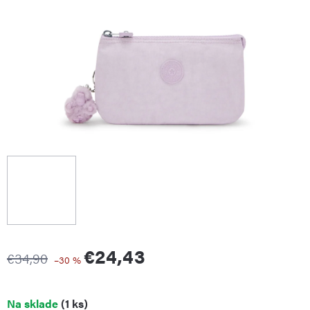
€24,43
€34,90
–30 %
Jednotková
Na sklade
(1 ks)