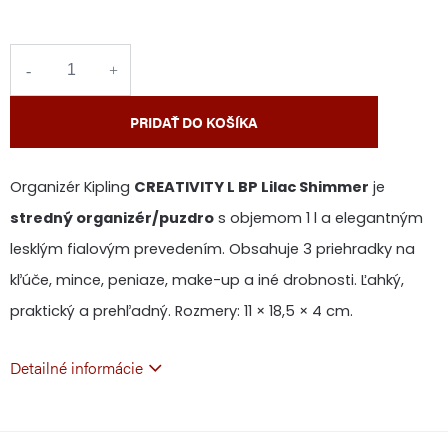
cena:
PRIDAŤ DO KOŠÍKA
Organizér Kipling
CREATIVITY L BP Lilac Shimmer
je
stredný organizér/puzdro
s objemom 1 l a elegantným
lesklým fialovým prevedením. Obsahuje 3 priehradky na
kľúče, mince, peniaze, make-up a iné drobnosti. Ľahký,
praktický a prehľadný. Rozmery: 11 × 18,5 × 4 cm.
Detailné informácie