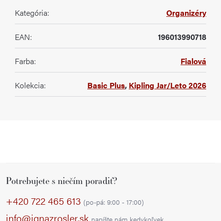
Kategória
:
Organizéry
EAN
:
196013990718
Farba
:
Fialová
Kolekcia
:
Basic Plus
,
Kipling Jar/Leto 2026
Z
Potrebujete s niečím poradiť?
á
p
+420 722 465 613
(po-pá: 9:00 - 17:00)
ä
info@ignazrosler.sk
napíšte nám kedykoľvek