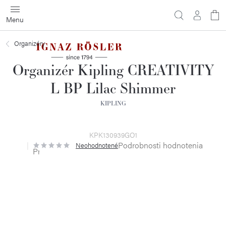
Prejsť
na
obsah
Organizéry
Organizér Kipling CREATIVITY
L BP Lilac Shimmer
KIPLING
KPK130939GO1
Podrobnosti hodnotenia
Neohodnotené
Priemerné
hodnotenie
produktu
je
0,0
z
5
hviezdičiek.