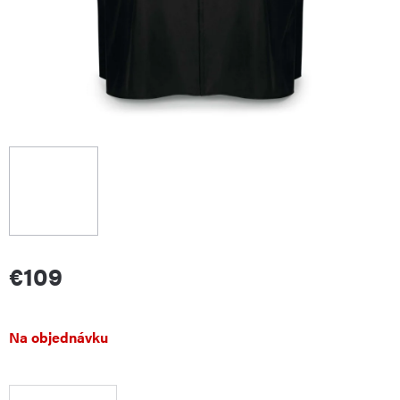
€109
Jednotková
Na objednávku
cena: