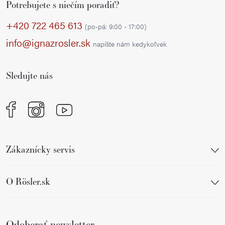
Potrebujete s niečím poradiť?
á
p
+420 722 465 613
(po-pá: 9:00 - 17:00)
ä
info@ignazrosler.sk
napíšte nám kedykoľvek
t
i
Sledujte nás
e
Zákaznícky servis
O Rösler.sk
Odoberať newsletter