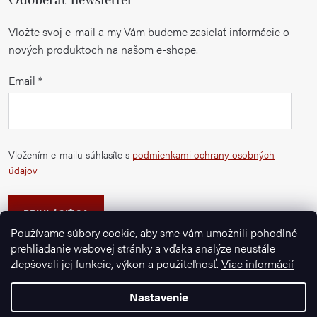
Vložte svoj e-mail a my Vám budeme zasielať informácie o
nových produktoch na našom e-shope.
Email
Vložením e-mailu súhlasíte s
podmienkami ochrany osobných
údajov
PRIHLÁSIŤ SA
Používame súbory cookie, aby sme vám umožnili pohodlné
prehliadanie webovej stránky a vďaka analýze neustále
zlepšovali jej funkcie, výkon a použiteľnosť.
Viac informácií
Nastavenie
Copyright 2026
Ignazrosler.sk
. Všetky práva vyhradené.