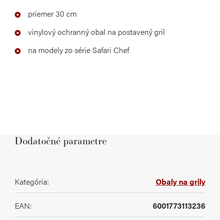
priemer 30 cm
vinylový ochranný obal na postavený gril
na modely zo série Safari Chef
Dodatočné parametre
Kategória
:
Obaly na grily
EAN
:
6001773113236