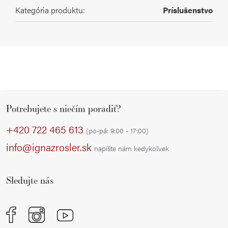
Kategória produktu
:
Príslušenstvo
Z
Potrebujete s niečím poradiť?
á
p
+420 722 465 613
(po-pá: 9:00 - 17:00)
ä
info@ignazrosler.sk
napíšte nám kedykoľvek
t
i
Sledujte nás
e