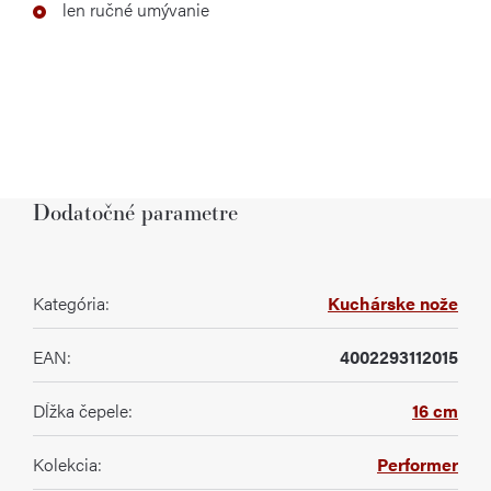
len ručné umývanie
Dodatočné parametre
Kategória
:
Kuchárske nože
EAN
:
4002293112015
Dĺžka čepele
:
16 cm
Kolekcia
:
Performer