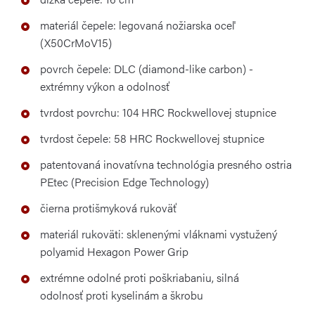
materiál čepele: legovaná nožiarska oceľ
(X50CrMoV15)
povrch čepele: DLC (diamond-like carbon) -
extrémny výkon a odolnosť
tvrdost povrchu: 104 HRC Rockwellovej stupnice
tvrdost čepele: 58 HRC Rockwellovej stupnice
patentovaná inovatívna technológia presného ostria
PEtec (Precision Edge Technology)
čierna protišmyková rukoväť
materiál rukoväti: sklenenými vláknami vystužený
polyamid Hexagon Power Grip
extrémne odolné proti poškriabaniu, silná
odolnosť proti kyselinám a škrobu