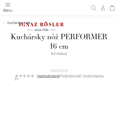
Prejsť
na
obsah
Kuchárske nože
Kuchársky nôž PERFORMER
16 cm
WÜSTHOF
1061200116
Podrobnosti hodnotenia
Neohodnotené
Priemerné
hodnotenie
produktu
je
0,0
z
5
hviezdičiek.