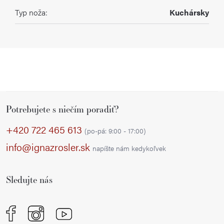
Typ noža
:
Kuchársky
Z
Potrebujete s niečím poradiť?
á
p
+420 722 465 613
(po-pá: 9:00 - 17:00)
ä
info@ignazrosler.sk
napíšte nám kedykoľvek
t
i
Sledujte nás
e