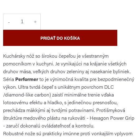
cena:
PRIDAŤ DO KOŠÍKA
Kuchársky nôž so širokou čepeľou je všestranným
pomocníkom v kuchyni. Je vynikajúci na krájanie všetkých
druhov mäsa, veľkých druhov zeleniny aj nasekanie byliniek.
Séria
Performer
to je výnimočná kvalita pre bezpodmienečný
výkon. Ultra tvrdá čepeľ s unikátnym povrchom DLC
/diamond-like carbon) zaistí minimálne trenie vďaka
lotosovému efektu a hladko, s jedinečnou presnosťou,
prechádza mäkkými aj tvrdými potravinami. Protišmyková
štruktúre medového plástu na rukoväti - Hexagon Power Grip
- zaručí dokonalú ovládateľnosť a kontrolu.
Robustné nože sú prakticky imúnne proti vonkajším vplyvom