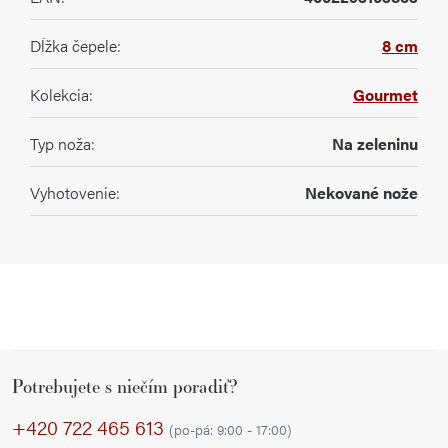
Dĺžka čepele
:
8 cm
Kolekcia
:
Gourmet
Typ noža
:
Na zeleninu
Vyhotovenie
:
Nekované nože
Z
Potrebujete s niečím poradiť?
á
p
+420 722 465 613
(po-pá: 9:00 - 17:00)