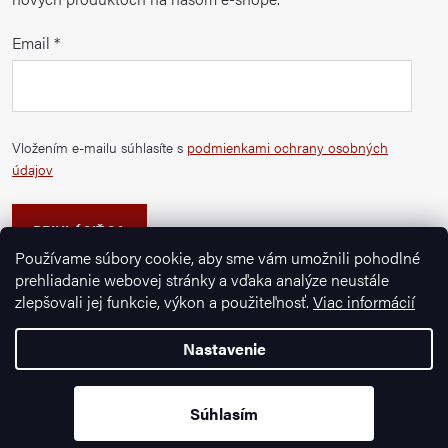
Email
Vložením e-mailu súhlasíte s
podmienkami ochrany osobných
údajov
PRIHLÁSIŤ SA
Používame súbory cookie, aby sme vám umožnili pohodlné
prehliadanie webovej stránky a vďaka analýze neustále
zlepšovali jej funkcie, výkon a použiteľnosť.
Viac informácií
Nastavenie
Copyright 2026
Ignazrosler.sk
. Všetky práva vyhradené.
Vytvoril Shoptet Premium
Súhlasím