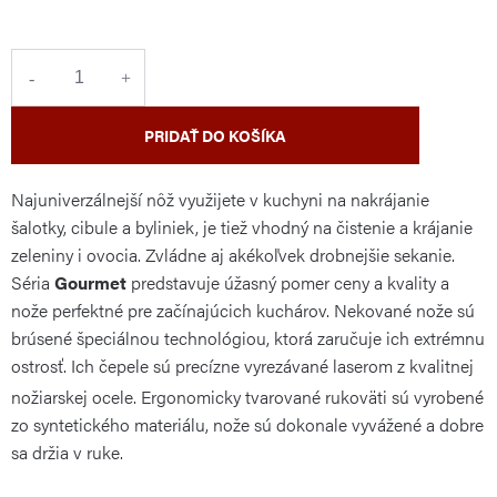
cena:
PRIDAŤ DO KOŠÍKA
Najuniverzálnejší nôž využijete v kuchyni na nakrájanie
šalotky, cibule a byliniek, je tiež vhodný na čistenie a krájanie
zeleniny i ovocia. Zvládne aj akékoľvek drobnejšie sekanie.
Séria
Gourmet
predstavuje úžasný pomer ceny a kvality a
nože perfektné pre začínajúcich kuchárov. Nekované nože sú
brúsené špeciálnou technológiou, ktorá zaručuje ich extrémnu
ostrosť. Ich
čepele sú precízne vyrezávané laserom z kvalitnej
nožiarskej ocele. Ergonomicky tvarované rukoväti sú vyrobené
zo syntetického materiálu, nože sú dokonale vyvážené a dobre
sa držia v ruke.