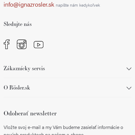
ä
info@ignazrosler.sk
napíšte nám kedykoľvek
t
i
Sledujte nás
e
Zákaznícky servis
O Rösler.sk
Odoberať newsletter
Vložte svoj e-mail a my Vám budeme zasielať informácie o
nových produktoch na našom e-shope.