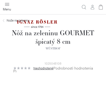
Prejsť
na
obsah
Nože na zeleninu
Nôž na zeleninu GOURMET
špicatý 8 cm
WÜSTHOF
1025048108
Podrobnosti hodnotenia
Neohodnotené
Priemerné
hodnotenie
produktu
je
0,0
z
5
hviezdičiek.