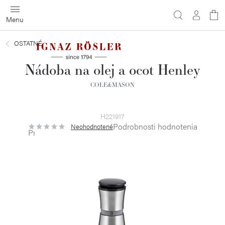
Prejsť
na
obsah
OSTATNÉ
Nádoba na olej a ocot Henley
COLE&MASON
H221917
Podrobnosti hodnotenia
Neohodnotené
Priemerné
hodnotenie
produktu
je
0,0
z
5
hviezdičiek.