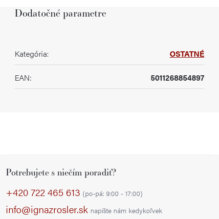
Dodatočné parametre
Kategória
:
OSTATNÉ
EAN
:
5011268854897
Z
Potrebujete s niečím poradiť?
á
p
+420 722 465 613
(po-pá: 9:00 - 17:00)
ä
info@ignazrosler.sk
napíšte nám kedykoľvek