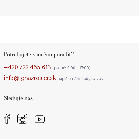
Z
Potrebujete s niečím poradiť?
á
p
+420 722 465 613
(po-pá: 9:00 - 17:00)
ä
info@ignazrosler.sk
napíšte nám kedykoľvek
t
i
Sledujte nás
e