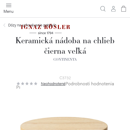
Prejsť
na
obsah
Dózy na uchovávanie potravín
Keramická nádoba na chlieb
čierna veľká
CONTINENTA
C3732
Podrobnosti hodnotenia
Neohodnotené
Priemerné
hodnotenie
produktu
je
0,0
z
5
hviezdičiek.