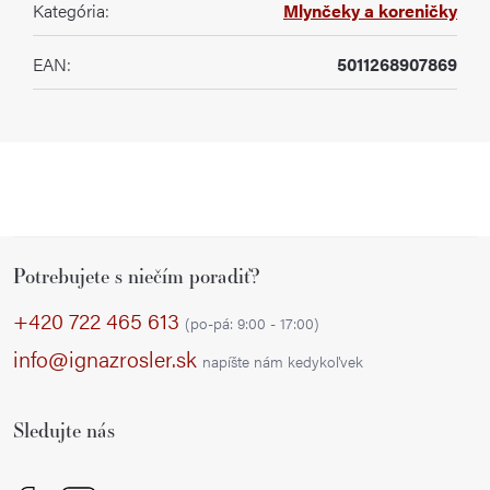
Kategória
:
Mlynčeky a koreničky
EAN
:
5011268907869
Z
Potrebujete s niečím poradiť?
á
p
+420 722 465 613
(po-pá: 9:00 - 17:00)
ä
info@ignazrosler.sk
napíšte nám kedykoľvek
t
i
Sledujte nás
e