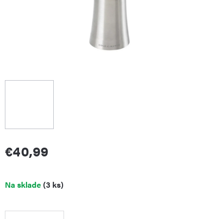
€40,99
Jednotková
Na sklade
(3 ks)
cena: