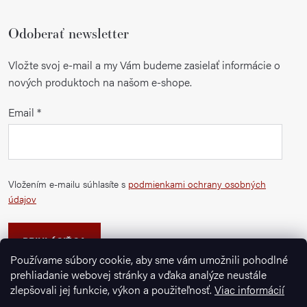
Odoberať newsletter
Vložte svoj e-mail a my Vám budeme zasielať informácie o
nových produktoch na našom e-shope.
Email
Vložením e-mailu súhlasíte s
podmienkami ochrany osobných
údajov
PRIHLÁSIŤ SA
Používame súbory cookie, aby sme vám umožnili pohodlné
prehliadanie webovej stránky a vďaka analýze neustále
zlepšovali jej funkcie, výkon a použiteľnosť.
Viac informácií