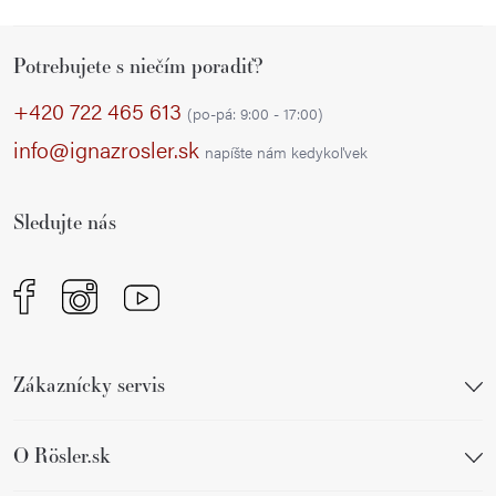
Z
Potrebujete s niečím poradiť?
á
p
+420 722 465 613
(po-pá: 9:00 - 17:00)
ä
info@ignazrosler.sk
napíšte nám kedykoľvek
t
i
Sledujte nás
e
Zákaznícky servis
O Rösler.sk