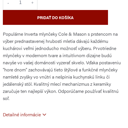
PRIDAŤ DO KOŠÍKA
Populárne Inverta mlynčeky Cole & Mason s prstencom na
výber prednastavenej hrubosti mletia dávajú každému
kuchárovi veľmi jednoducho možnosť výberu. Prvotriedne
mlynčeky v modernom tvare a intuitívnom dizajne budú
navyše vo vašej dománosti vyzerať skvelo. Vďaka postaveniu
"hore dnom" zachovávajú tieto štýlové a funkčné mlynčeky
namleté zvyšky vo vnútri a nešpinia kuchynskú linku či
jedálenský stôl. Kvalitný mlecí mechanizmus z keramiky
zaručuje ten najlepší výkon. Odporúčame používať kvalitnú
soľ.
Detailné informácie