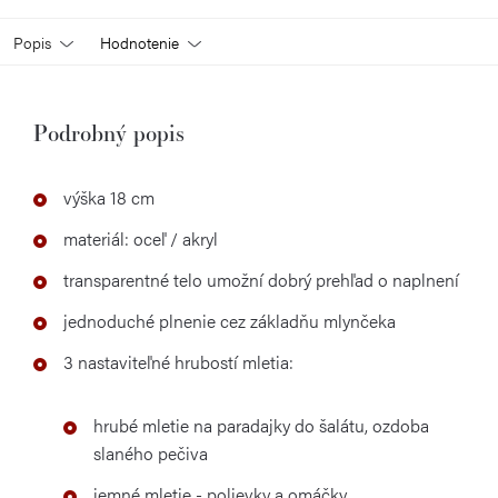
Popis
Hodnotenie
Podrobný popis
výška 18 cm
materiál: oceľ / akryl
transparentné telo umožní dobrý prehľad o naplnení
jednoduché plnenie cez základňu mlynčeka
3 nastaviteľné hrubostí mletia:
hrubé mletie na paradajky do šalátu, ozdoba
slaného pečiva
jemné mletie - polievky a omáčky