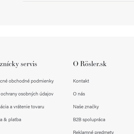
znícky servis
O Rösler.sk
cné obchodné podmienky
Kontakt
 ochrany osobných údajov
O nás
cia a vrátenie tovaru
Naše značky
a & platba
B2B spolupráca
Reklamné predmety