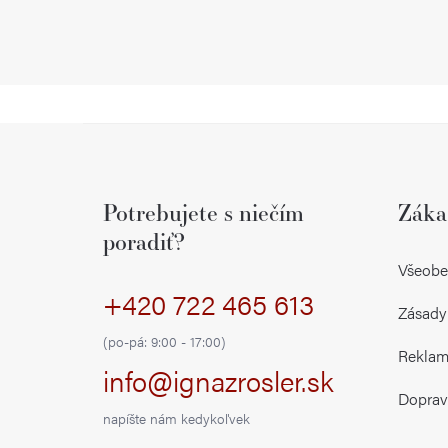
Z
á
Potrebujete s niečím
Záka
p
poradiť?
ä
Všeobe
+420 722 465 613
t
Zásady
i
(po-pá: 9:00 - 17:00)
Reklamá
info@ignazrosler.sk
e
Doprav
napíšte nám kedykoľvek