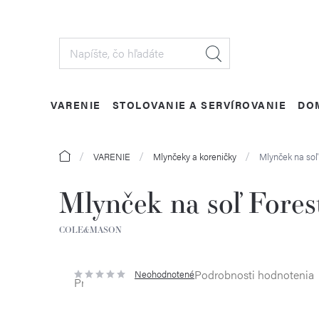
Prejsť
na
obsah
VARENIE
STOLOVANIE A SERVÍROVANIE
DO
Domov
VARENIE
Mlynčeky a koreničky
Mlynček na soľ
Mlynček na soľ Fores
COLE&MASON
Podrobnosti hodnotenia
Neohodnotené
Priemerné
hodnotenie
produktu
je
0,0