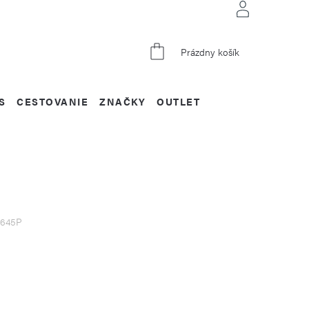
NÁKUPNÝ
Prázdny košík
KOŠÍK
S
CESTOVANIE
ZNAČKY
OUTLET
645P