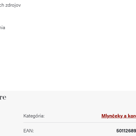
ch zdrojov
s
nia
re
Kategória
:
Mlynčeky a kor
EAN
:
5011268