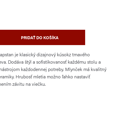
PRIDAŤ DO KOŠÍKA
apstan je klasický dizajnový kúsokz tmavého
a. Dodáva štýl a sofistikovanosť každému stolu a
nástrojom každodennej potreby. Mlynček má kvalitný
ramiky. Hrubosť mletia možno ľahko nastaviť
nením závitu na viečku.