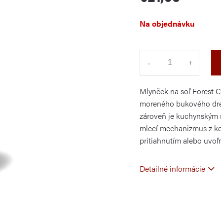
Jednotková
Na objednávku
cena:
Mlynček na soľ Forest C
moreného bukového drev
zároveň je kuchynským 
mlecí mechanizmus z ke
pritiahnutím alebo uvoľ
Detailné informácie