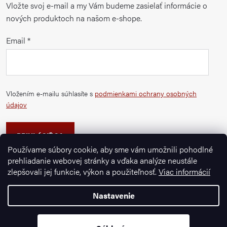
Vložte svoj e-mail a my Vám budeme zasielať informácie o
nových produktoch na našom e-shope.
Email
Vložením e-mailu súhlasíte s
podmienkami ochrany osobných
údajov
PRIHLÁSIŤ SA
Používame súbory cookie, aby sme vám umožnili pohodlné
prehliadanie webovej stránky a vďaka analýze neustále
zlepšovali jej funkcie, výkon a použiteľnosť.
Viac informácií
Nastavenie
Copyright 2026
Ignazrosler.sk
. Všetky práva vyhradené.