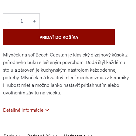
cena:
PRIDAŤ DO KOŠÍKA
Mlynček na soľ Beech Capstan je klasický dizajnový kúsok z
prírodného buku s lešteným povrchom. Dodá štýl každému
stolu a zároveň je kuchynským nástrojom každodennej
potreby. Mlynček má kvalitný mlecí mechanizmus z keramiky.
Hrubosť mletia možno ľahko nastaviť pritiahnutím alebo
uvoľnením závitu na viečku.
Detailné informácie
Popis
Podobné (2)
Hodnotenie