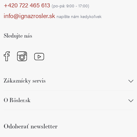
p
+420 722 465 613
(po-pá: 9:00 - 17:00)
ä
info@ignazrosler.sk
napíšte nám kedykoľvek
t
i
Sledujte nás
e
Zákaznícky servis
O Rösler.sk
Odoberať newsletter