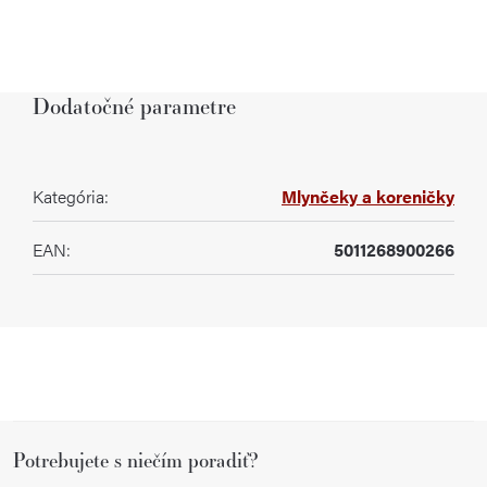
Dodatočné parametre
Kategória
:
Mlynčeky a koreničky
EAN
:
5011268900266
Z
Potrebujete s niečím poradiť?
á