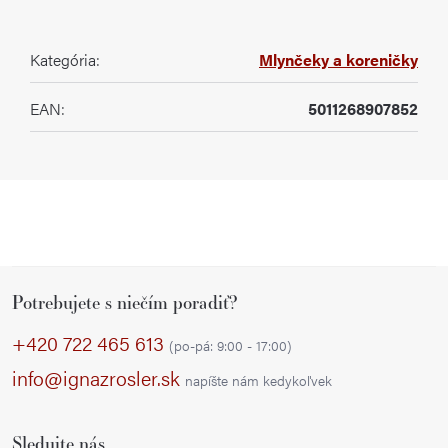
Kategória
:
Mlynčeky a koreničky
EAN
:
5011268907852
Z
Potrebujete s niečím poradiť?
á
p
+420 722 465 613
(po-pá: 9:00 - 17:00)
ä
info@ignazrosler.sk
napíšte nám kedykoľvek
t
i
Sledujte nás