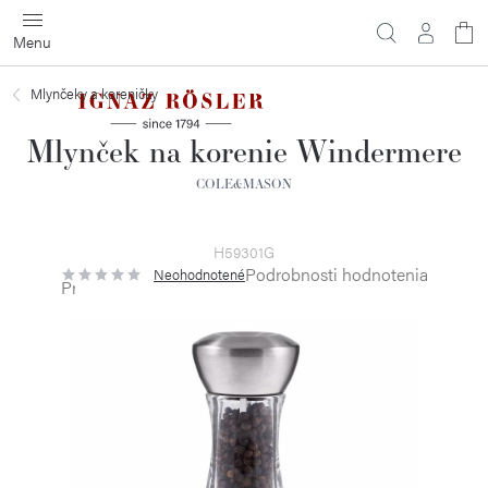
Prejsť
na
obsah
Mlynčeky a koreničky
Mlynček na korenie Windermere
COLE&MASON
H59301G
Podrobnosti hodnotenia
Neohodnotené
Priemerné
hodnotenie
produktu
je
0,0
z
5
hviezdičiek.