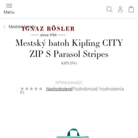
Prejsť
na
obsah
Mestské batohy
Mestský batoh Kipling CITY
ZIP S Parasol Stripes
KIPLING
KPKI63454GI1
Podrobnosti hodnotenia
Neohodnotené
Priemerné
hodnotenie
produktu
je
0,0
z
5
hviezdičiek.