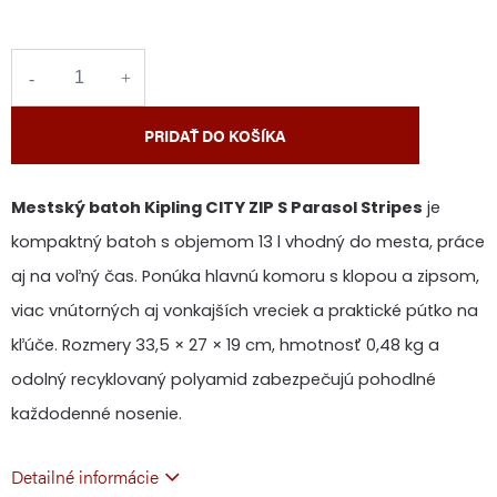
cena:
PRIDAŤ DO KOŠÍKA
Mestský batoh Kipling CITY ZIP S Parasol Stripes
je
kompaktný batoh s objemom 13 l vhodný do mesta, práce
aj na voľný čas. Ponúka hlavnú komoru s klopou a zipsom,
viac vnútorných aj vonkajších vreciek a praktické pútko na
kľúče. Rozmery 33,5 × 27 × 19 cm, hmotnosť 0,48 kg a
odolný recyklovaný polyamid zabezpečujú pohodlné
každodenné nosenie.
Detailné informácie