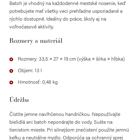
Batoh je vhodný na každodenné mestské nosenie, keď
potrebujete mať všetky veci prehľadne usporiadané a
rýchlo dostupné. Ideálny do práce, školy aj na
voľnočasové aktivity.
Rozmery a materiál
Rozmery: 33,5 × 27 × 19 cm (výška × šírka × hĺbka)
Objem: 13 l
Hmotnosť: 0,48 kg
Údržba
Čistite jemne navlhčenou handričkou. Nepoužívajte
bielidlá ani batoh neponárajte do vody. Sušte na
tienistom mieste. Pri silnejšom znečistení použite jemnú
kefku a neutrálne mydlo. Odporúča sa ochranný sprej