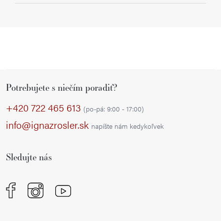
Z
Potrebujete s niečím poradiť?
á
p
+420 722 465 613
(po-pá: 9:00 - 17:00)
ä
info@ignazrosler.sk
napíšte nám kedykoľvek
t
i
Sledujte nás
e