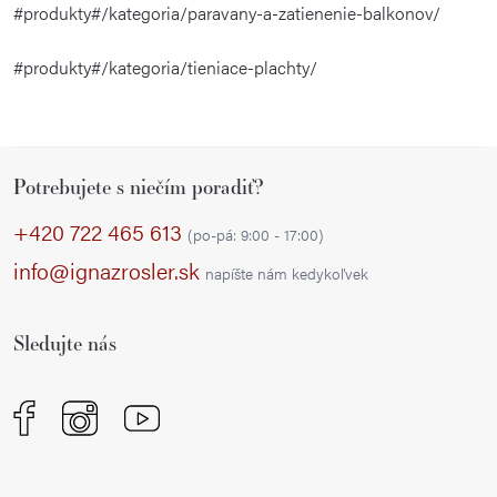
#produkty#/kategoria/paravany-a-zatienenie-balkonov/
#produkty#/kategoria/tieniace-plachty/
Z
Potrebujete s niečím poradiť?
á
p
+420 722 465 613
(po-pá: 9:00 - 17:00)
ä
info@ignazrosler.sk
napíšte nám kedykoľvek
t
i
Sledujte nás
e