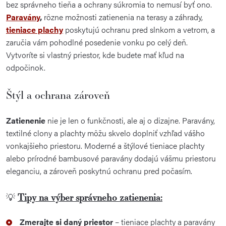
bez správneho tieňa a ochrany súkromia to nemusí byť ono.
Paravány
,
rôzne možnosti zatienenia na terasy a záhrady,
tieniace plachy
poskytujú ochranu pred slnkom a vetrom, a
zaručia vám pohodlné posedenie vonku po celý deň.
Vytvoríte si vlastný priestor, kde budete mať kľud na
odpočinok.
Štýl a ochrana zároveň
Zatienenie
nie je len o funkčnosti, ale aj o dizajne. Paravány,
textilné clony a plachty môžu skvelo doplniť vzhľad vášho
vonkajšieho priestoru. Moderné a štýlové tieniace plachty
alebo prírodné bambusové paravány dodajú vášmu priestoru
eleganciu, a zároveň poskytnú ochranu pred počasím.
Tipy na výber správneho zatienenia:
💡
Zmerajte si daný priestor
– tieniace plachty a paravány