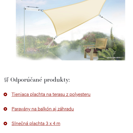
porúčané produkty:
🛒 Od
Tieniaca plachta na terasu z polyesteru
Paravány na balkón aj záhradu
Slnečná plachta 3 x 4 m