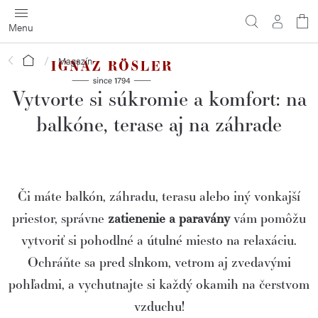
Prejsť
na
obsah
Domov
Magazín
Vytvorte si súkromie a komfort: na
balkóne, terase aj na záhrade
Či máte balkón, záhradu, terasu alebo iný vonkajší
priestor, správne
zatienenie a paravány
vám pomôžu
vytvoriť si pohodlné a útulné miesto na relaxáciu.
Ochráňte sa pred slnkom, vetrom aj zvedavými
pohľadmi, a vychutnajte si každý okamih na čerstvom
vzduchu!