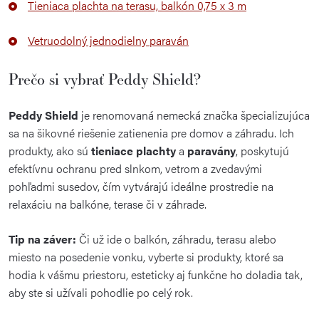
Tieniaca plachta na terasu, balkón 0,75 x 3 m
Vetruodolný jednodielny paraván
Prečo si vybrať Peddy Shield?
Peddy Shield
je renomovaná nemecká značka špecializujúca
sa na šikovné riešenie zatienenia pre domov a záhradu.
I
ch
produkty, ako sú
tieniace plachty
a
paravány
, poskytujú
efektívnu ochranu pred slnkom, vetrom a zvedavými
pohľadmi susedov, čím vytvárajú ideálne prostredie na
relaxáciu na balkóne, terase či v záhrade.
Tip na záver:
Či už ide o balkón, záhradu, terasu alebo
miesto na posedenie vonku, vyberte si produkty, ktoré sa
hodia k vášmu priestoru, esteticky aj funkčne ho doladia tak,
aby ste si užívali pohodlie po celý rok.