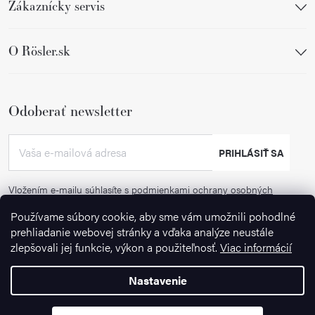
Zákaznícky servis
O Rösler.sk
Odoberať newsletter
PRIHLÁSIŤ SA
Vložením e-mailu súhlasíte s
podmienkami ochrany osobných
údajov
Používame súbory cookie, aby sme vám umožnili pohodlné
prehliadanie webovej stránky a vďaka analýze neustále
zlepšovali jej funkcie, výkon a použiteľnosť.
Viac informácií
Nastavenie
Copyright 2026
Ignazrosler.sk
. Všetky práva vyhradené.