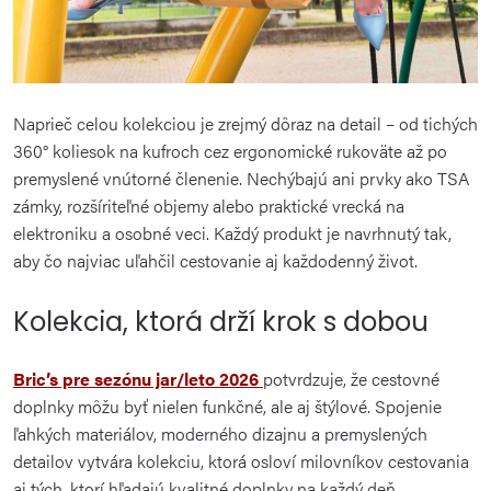
Naprieč celou kolekciou je zrejmý dôraz na detail – od tichých
360° koliesok na kufroch cez ergonomické rukoväte až po
premyslené vnútorné členenie. Nechýbajú ani prvky ako TSA
zámky, rozšíriteľné objemy alebo praktické vrecká na
elektroniku a osobné veci. Každý produkt je navrhnutý tak,
aby čo najviac uľahčil cestovanie aj každodenný život.
Kolekcia, ktorá drží krok s dobou
Bric’s pre sezónu jar/leto 2026
potvrdzuje, že cestovné
doplnky môžu byť nielen funkčné, ale aj štýlové. Spojenie
ľahkých materiálov, moderného dizajnu a premyslených
detailov vytvára kolekciu, ktorá osloví milovníkov cestovania
aj tých, ktorí hľadajú kvalitné doplnky na každý deň.