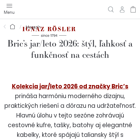
Prejsť
na
obsah
Domov
Magazín
Bric’s jar/leto 2026: štýl, ľahkosť a
funkčnosť na cestách
Kolekcia jar/leto 2026 od značky Bric’s
prináša harmóniu moderného dizajnu,
praktických riešení a dôrazu na udržateľnosť.
Hlavnú úlohu v tejto sezóne zohrávajú
cestovné kufre, tašky, batohy aj elegantné
kabelky, ktoré spájajú taliansky štýl s