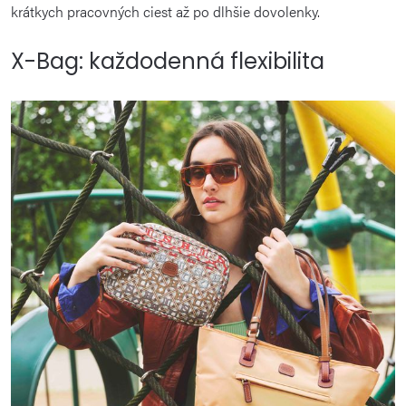
krátkych pracovných ciest až po dlhšie dovolenky.
X-Bag: každodenná flexibilita