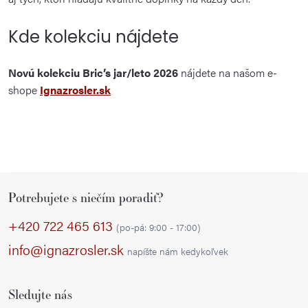
Kde kolekciu nájdete
Novú kolekciu Bric’s jar/leto 2026
nájdete na našom e-
shope
Ignazrosler.sk
Z
Potrebujete s niečím poradiť?
á
p
+420 722 465 613
(po-pá: 9:00 - 17:00)
ä
info@ignazrosler.sk
napíšte nám kedykoľvek
t
i
Sledujte nás