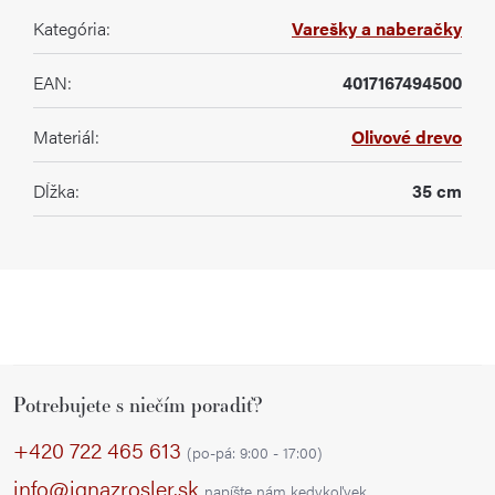
Kategória
:
Varešky a naberačky
EAN
:
4017167494500
Materiál
:
Olivové drevo
Dĺžka
:
35 cm
Z
Potrebujete s niečím poradiť?
á
p
+420 722 465 613
(po-pá: 9:00 - 17:00)
ä
info@ignazrosler.sk
napíšte nám kedykoľvek