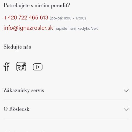
Potrebujete s niečím poradiť?
á
p
+420 722 465 613
(po-pá: 9:00 - 17:00)
ä
info@ignazrosler.sk
napíšte nám kedykoľvek
t
i
Sledujte nás
e
Zákaznícky servis
O Rösler.sk