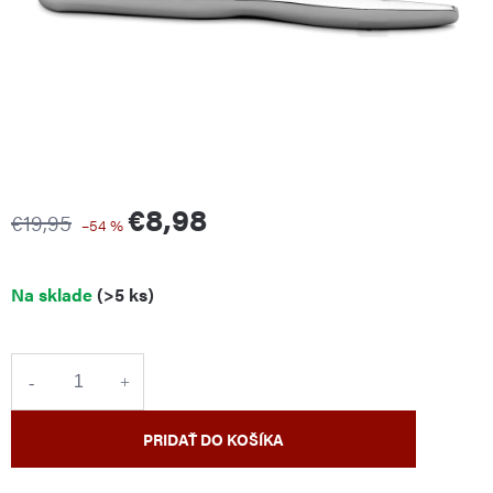
€8,98
€19,95
–54 %
Jednotková
Na sklade
(>5 ks)
cena:
PRIDAŤ DO KOŠÍKA