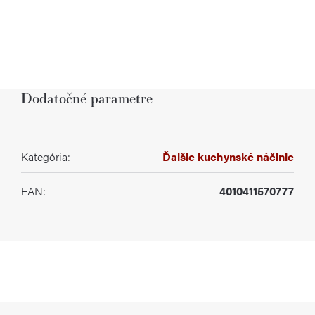
Dodatočné parametre
Kategória
:
Ďalšie kuchynské náčinie
EAN
:
4010411570777
Z