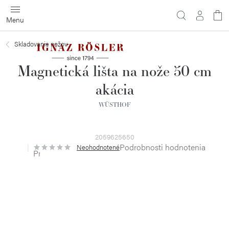
Prejsť
na
obsah
Skladovanie nožov
Magnetická lišta na nože 50 cm
akácia
WÜSTHOF
2059625650
Podrobnosti hodnotenia
Neohodnotené
Priemerné
hodnotenie
produktu
je
0,0
z
5
hviezdičiek.