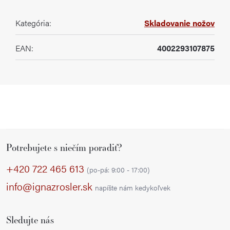
Kategória
:
Skladovanie nožov
EAN
:
4002293107875
Z
Potrebujete s niečím poradiť?
á
p
+420 722 465 613
(po-pá: 9:00 - 17:00)
ä
info@ignazrosler.sk
napíšte nám kedykoľvek
t
i
Sledujte nás