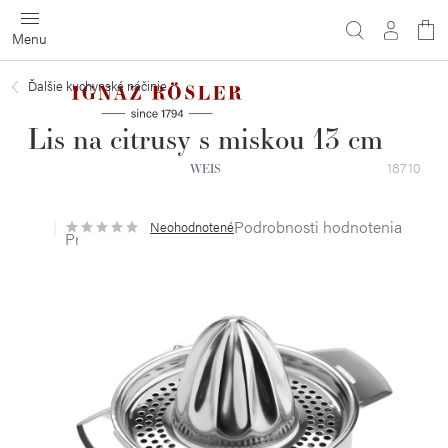
Prejsť
na
obsah
Ďalšie kuchynské náčinie
Lis na citrusy s miskou 13 cm
18710
WEIS
Podrobnosti hodnotenia
Neohodnotené
Priemerné
hodnotenie
produktu
je
0,0
z
5
hviezdičiek.