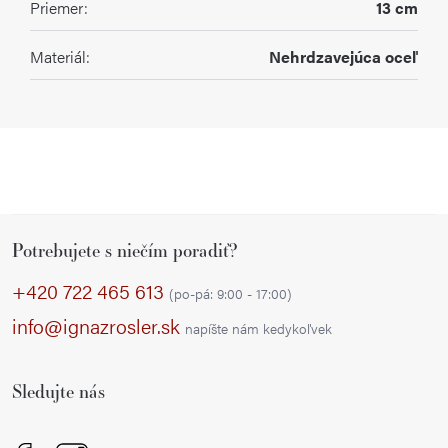
Priemer
:
13 cm
Materiál
:
Nehrdzavejúca oceľ
Z
Potrebujete s niečím poradiť?
á
p
+420 722 465 613
(po-pá: 9:00 - 17:00)
ä
info@ignazrosler.sk
napíšte nám kedykoľvek
t
i
Sledujte nás
e