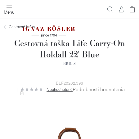
Prejsť
na
obsah
Cestovné tašky
Cestovná taška Life Carry-On
Holdall 22' Blue
BRIC`S
BLF20202.396
Podrobnosti hodnotenia
Neohodnotené
Priemerné
hodnotenie
produktu
je
0,0
z
5
hviezdičiek.