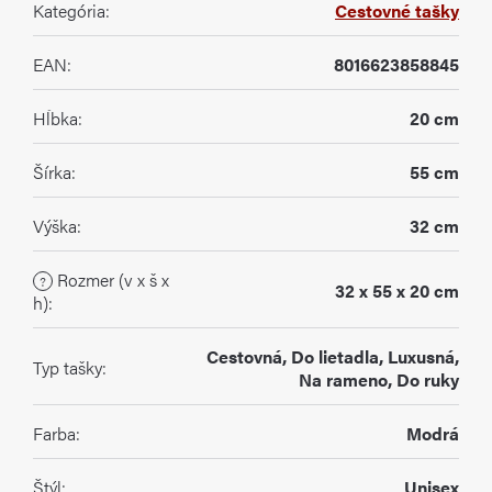
Kategória
:
Cestovné tašky
EAN
:
8016623858845
Hĺbka
:
20 cm
Šírka
:
55 cm
Výška
:
32 cm
Rozmer (v x š x
?
32 x 55 x 20 cm
h)
:
Cestovná, Do lietadla, Luxusná,
Typ tašky
:
Na rameno, Do ruky
Farba
:
Modrá
Štýl
:
Unisex