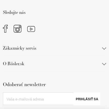
t
i
Sledujte nás
e
Zákaznícky servis
O Rösler.sk
Odoberať newsletter
PRIHLÁSIŤ SA