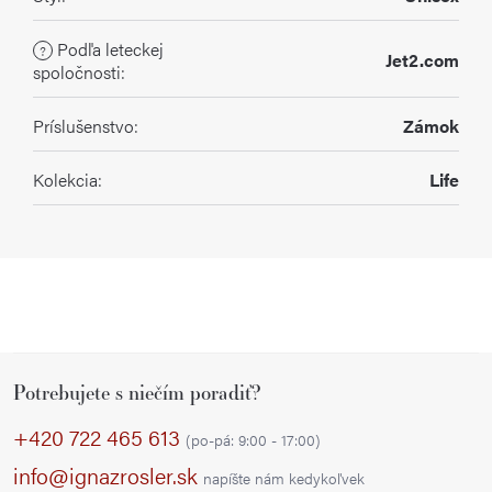
Podľa leteckej
?
Jet2.com
spoločnosti
:
Príslušenstvo
:
Zámok
Kolekcia
:
Life
Z
Potrebujete s niečím poradiť?
á
p
+420 722 465 613
(po-pá: 9:00 - 17:00)
ä
info@ignazrosler.sk
napíšte nám kedykoľvek