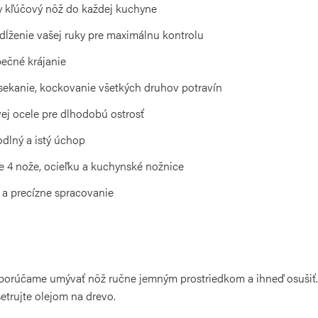
y kľúčový nôž do každej kuchyne
dĺženie vašej ruky pre maximálnu kontrolu
ečné krájanie
, sekanie, kockovanie všetkých druhov potravín
ej ocele pre dlhodobú ostrosť
dlný a istý úchop
 4 nože, ocieľku a kuchynské nožnice
 a precízne spracovanie
dporúčame umývať nôž ručne jemným prostriedkom a ihneď osušiť. 
etrujte olejom na drevo.