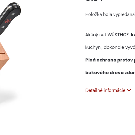
Jednotková
Položka bola vypredan
cena:
Akčný set WÜSTHOF:
k
kuchyni, dokonale vyvá
Plná ochrana prstov
bukového dreva zda
Detailné informácie