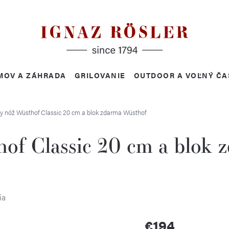
MOV A ZÁHRADA
GRILOVANIE
OUTDOOR A VOĽNÝ ČA
y nóž Wüsthof Classic 20 cm a blok zdarma
Wüsthof
of Classic 20 cm a blok 
ia
€194