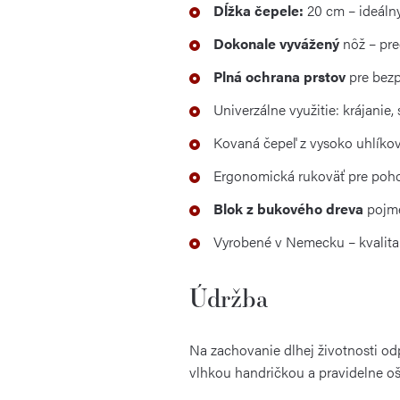
Dĺžka čepele:
20 cm – ideáln
Dokonale vyvážený
nôž – pre
Plná ochrana prstov
pre bezp
Univerzálne využitie: krájanie
Kovaná čepeľ z vysoko uhlíkov
Ergonomická rukoväť pre poho
Blok z bukového dreva
pojme
Vyrobené v Nemecku – kvalita
Údržba
Na zachovanie dlhej životnosti o
vlhkou handričkou a pravidelne oš