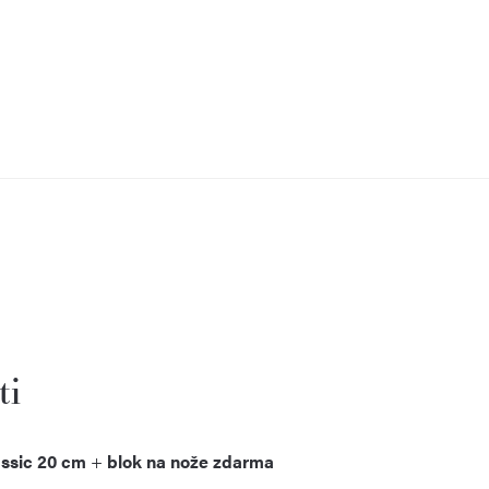
ti
assic 20 cm
+
blok na nože zdarma