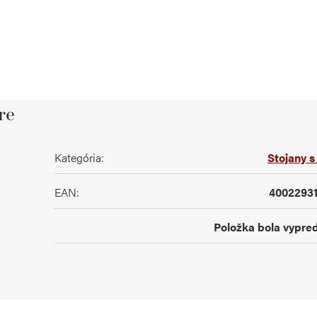
re
Kategória
:
Stojany s
EAN
:
4002293
Položka bola vypr