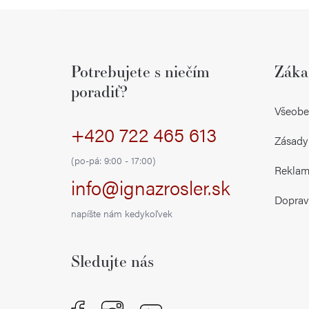
Z
á
Potrebujete s niečím
Záka
p
poradiť?
ä
Všeobe
+420 722 465 613
t
Zásady
i
(po-pá: 9:00 - 17:00)
Reklamá
info@ignazrosler.sk
e
Doprav
napíšte nám kedykoľvek
Sledujte nás