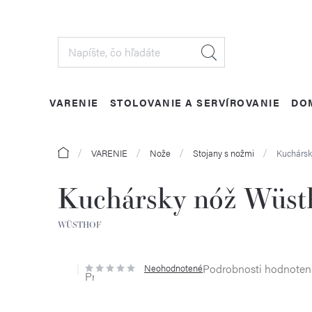
Prejsť
na
obsah
VARENIE
STOLOVANIE A SERVÍROVANIE
DO
Domov
VARENIE
Nože
Stojany s nožmi
Kuchársk
Kuchársky nóž Wüsth
WÜSTHOF
Podrobnosti hodnoten
Neohodnotené
Priemerné
hodnotenie
produktu
je
0,0