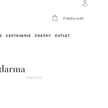
NÁKUPNÝ
Prázdny košík
KOŠÍK
S
CESTOVANIE
ZNAČKY
OUTLET
zdarma
1090170201