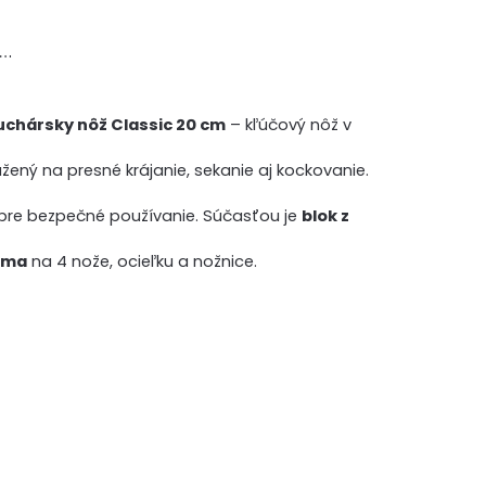
á…
uchársky nôž Classic 20 cm
– kľúčový nôž v
žený na presné krájanie, sekanie aj kockovanie.
pre bezpečné používanie. Súčasťou je
blok z
rma
na 4 nože, ocieľku a nožnice.