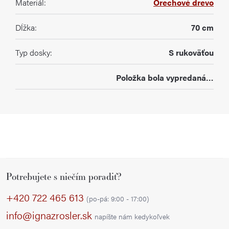
Materiál
:
Orechové drevo
Dĺžka
:
70 cm
Typ dosky
:
S rukoväťou
Položka bola vypredaná…
Z
Potrebujete s niečím poradiť?
á
p
+420 722 465 613
(po-pá: 9:00 - 17:00)
ä
info@ignazrosler.sk
napíšte nám kedykoľvek
t