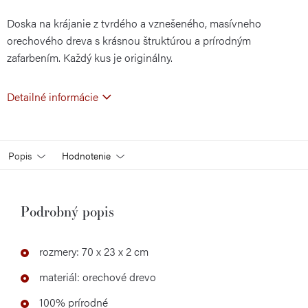
Doska na krájanie z tvrdého a vznešeného, masívneho
cena:
orechového dreva s krásnou štruktúrou a prírodným
zafarbením. Každý kus je originálny.
Detailné informácie
Popis
Hodnotenie
Podrobný popis
rozmery: 70 x 23 x 2 cm
materiál: orechové drevo
100% prírodné