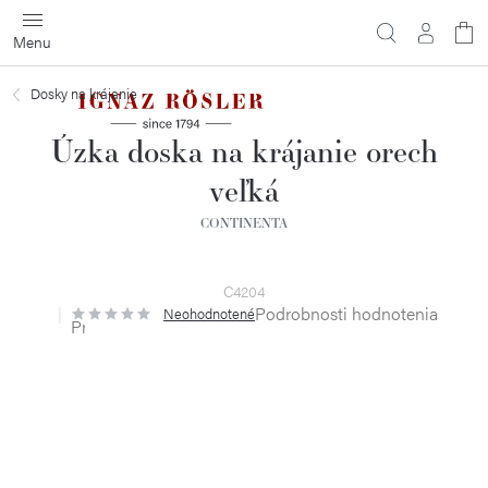
Prejsť
na
obsah
Dosky na krájanie
Úzka doska na krájanie orech
veľká
CONTINENTA
C4204
Podrobnosti hodnotenia
Neohodnotené
Priemerné
hodnotenie
produktu
je
0,0
z
5
hviezdičiek.