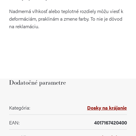
Nadmerná vlhkosť alebo teplotné rozdiely môžu viesť k
deformáciám, praklinám a zmene farby. To nie je dôvod
na reklamáciu.
Dodatočné parametre
Kategória
:
Dosky na krájanie
EAN
:
4017167420400