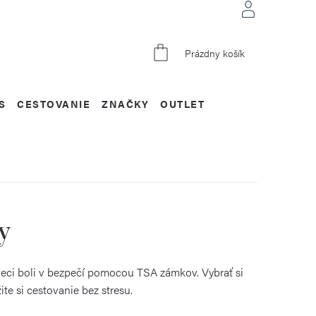
NÁKUPNÝ
Prázdny košík
KOŠÍK
S
CESTOVANIE
ZNAČKY
OUTLET
y
veci boli v bezpečí pomocou TSA zámkov. Vybrať si
e si cestovanie bez stresu.