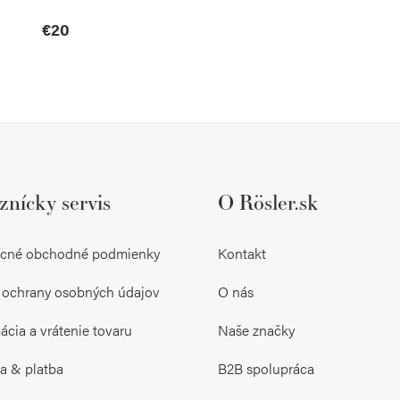
€20
O
v
l
znícky servis
O Rösler.sk
á
d
cné obchodné podmienky
Kontakt
a
 ochrany osobných údajov
O nás
c
i
cia a vrátenie tovaru
Naše značky
e
a & platba
B2B spolupráca