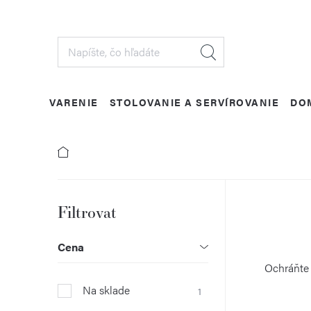
Prejsť
na
obsah
VARENIE
STOLOVANIE A SERVÍROVANIE
DO
B
o
Cena
č
Ochráňte 
Na sklade
1
n