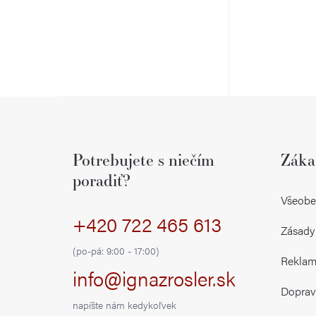
d
u
u
k
k
t
t
o
Z
o
v
á
v
Potrebujete s niečím
Záka
p
poradiť?
ä
Všeobe
+420 722 465 613
t
Zásady
i
(po-pá: 9:00 - 17:00)
Reklamá
info@ignazrosler.sk
e
Doprav
napíšte nám kedykoľvek