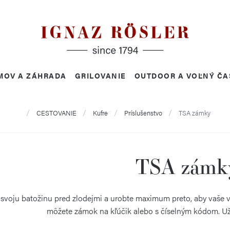
MOV A ZÁHRADA
GRILOVANIE
OUTDOOR A VOĽNÝ ČA
Domov
CESTOVANIE
Kufre
Príslušenstvo
TSA zámky
TSA zámk
svoju batožinu pred zlodejmi a urobte maximum preto, aby vaše 
môžete zámok na kľúčik alebo s číselným kódom. Užit