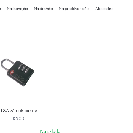
e
Najlacnejšie
Najdrahšie
Najpredávanejšie
Abecedne
TSA zámok čierny
BRIC`S
Na sklade