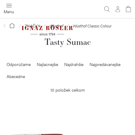
Prejsť
na
obsah
Domov
ZNAČKY
Wüsthof
Wüsthof Classic Colour
Tasty Sumac
R
Odporúčame
Najlacnejšie
Najdrahšie
Najpredávanejšie
a
d
Abecedne
e
10
položiek celkom
n
i
V
e
ý
p
p
r