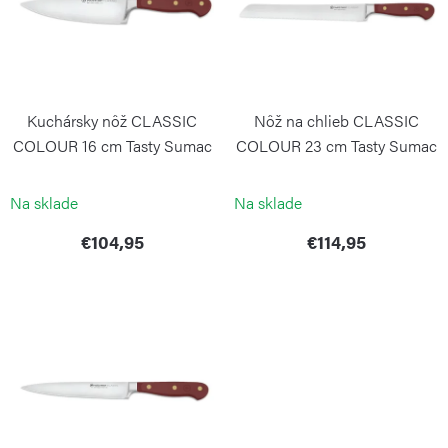
i
o
s
d
p
u
r
k
Kuchársky nôž CLASSIC
Nôž na chlieb CLASSIC
o
t
COLOUR 16 cm Tasty Sumac
COLOUR 23 cm Tasty Sumac
d
o
WÜSTHOF
WÜSTHOF
u
Na sklade
Na sklade
v
k
€104,95
€114,95
t
o
v