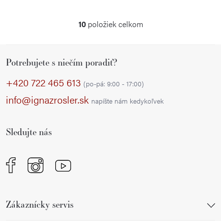
10
položiek celkom
O
v
Z
l
Potrebujete s niečím poradiť?
á
á
p
d
+420 722 465 613
(po-pá: 9:00 - 17:00)
a
ä
info@ignazrosler.sk
napíšte nám kedykoľvek
c
t
i
i
e
Sledujte nás
e
p
r
v
k
y
Zákaznícky servis
v