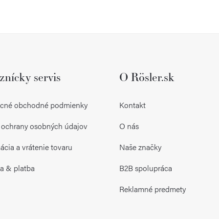
O
v
l
znícky servis
O Rösler.sk
á
d
cné obchodné podmienky
Kontakt
a
 ochrany osobných údajov
O nás
c
i
cia a vrátenie tovaru
Naše značky
e
a & platba
B2B spolupráca
p
Reklamné predmety
r