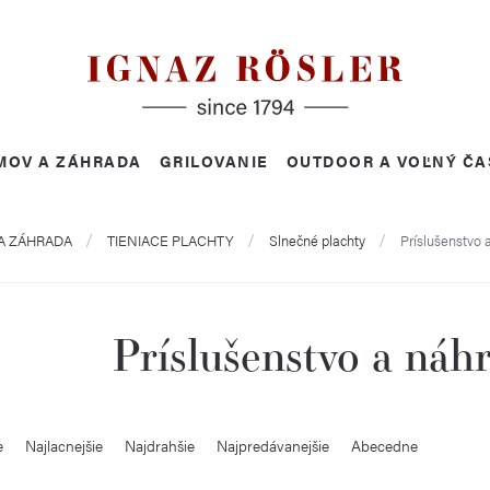
MOV A ZÁHRADA
GRILOVANIE
OUTDOOR A VOĽNÝ ČA
A ZÁHRADA
TIENIACE PLACHTY
Slnečné plachty
Príslušenstvo 
Príslušenstvo a náh
e
Najlacnejšie
Najdrahšie
Najpredávanejšie
Abecedne