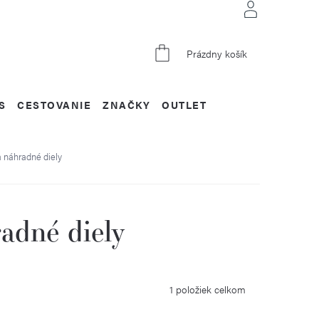
NÁKUPNÝ
Prázdny košík
KOŠÍK
S
CESTOVANIE
ZNAČKY
OUTLET
a náhradné diely
radné diely
1
položiek celkom