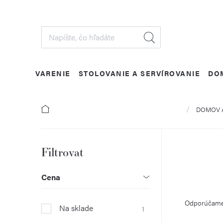
Prejsť
na
obsah
VARENIE
STOLOVANIE A SERVÍROVANIE
DO
Domov
DOMOV 
B
o
Cena
R
č
Odporúčam
Na sklade
1
a
n