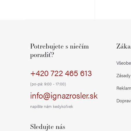
k
k
t
t
o
Z
o
v
á
v
Potrebujete s niečím
Záka
p
poradiť?
ä
Všeobe
+420 722 465 613
t
Zásady
i
(po-pá: 9:00 - 17:00)
Reklamá
info@ignazrosler.sk
e
Doprav
napíšte nám kedykoľvek
Sledujte nás