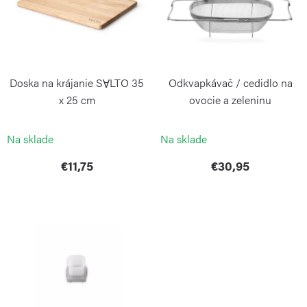
i
o
s
d
p
u
r
k
Doska na krájanie SⱯLTO 35
Odkvapkávač / cedidlo na
o
t
x 25 cm
ovocie a zeleninu
d
o
CONTINENTA
WEIS
u
Na sklade
Na sklade
v
k
€11,75
€30,95
t
o
v