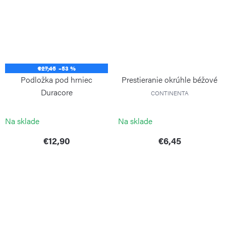
€27,45
–53 %
Podložka pod hrniec
Prestieranie okrúhle béžové
Duracore
CONTINENTA
CONTINENTA
Na sklade
Na sklade
€12,90
€6,45