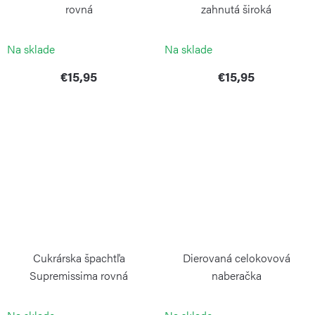
rovná
zahnutá široká
WEIS
WEIS
Na sklade
Na sklade
€15,95
€15,95
Cukrárska špachtľa
Dierovaná celokovová
Supremissima rovná
naberačka
WEIS
WEIS