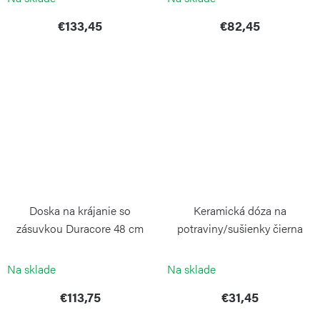
€133,45
€82,45
Doska na krájanie so
Keramická dóza na
zásuvkou Duracore 48 cm
potraviny/sušienky čierna
CONTINENTA
CONTINENTA
Na sklade
Na sklade
€113,75
€31,45