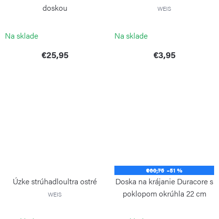
doskou
WEIS
WEIS
Na sklade
Na sklade
€25,95
€3,95
€60,75
–51 %
Úzke strúhadloultra ostré
Doska na krájanie Duracore s
poklopom okrúhla 22 cm
WEIS
CONTINENTA