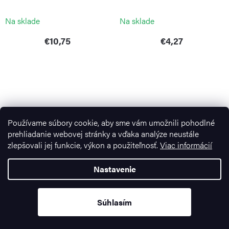
CONTINENTA
CONTINENTA
Na sklade
Na sklade
€10,75
€4,27
Používame súbory cookie, aby sme vám umožnili pohodlné
prehliadanie webovej stránky a vďaka analýze neustále
zlepšovali jej funkcie, výkon a použiteľnosť.
Viac informácií
Nastavenie
Box na jedlo/potraviny ECO
Box na jedlo/potraviny ECO
STORE&MORE 1900 ml
STORE&MORE 1900 ml
Mango Yellow
Peach Blossom Pink
Súhlasím
GUZZINI
GUZZINI
Na sklade
Na sklade