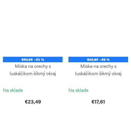
€50,95
–53 %
€42,95
–59 %
Miska na orechy s
Miska na orechy s
luskáčikom šikmý okraj
luskáčikom šikmý okraj
akácia
kaučukovník
CONTINENTA
CONTINENTA
Na sklade
Na sklade
€23,49
€17,61