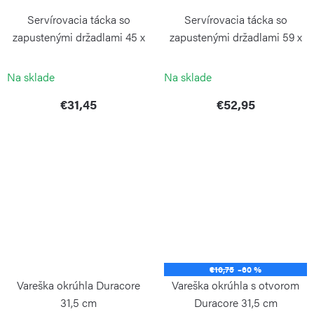
Servírovacia tácka so
Servírovacia tácka so
zapustenými držadlami 45 x
zapustenými držadlami 59 x
29 cm
40 cm
CONTINENTA
CONTINENTA
Na sklade
Na sklade
€31,45
€52,95
€10,75
–60 %
Vareška okrúhla Duracore
Vareška okrúhla s otvorom
31,5 cm
Duracore 31,5 cm