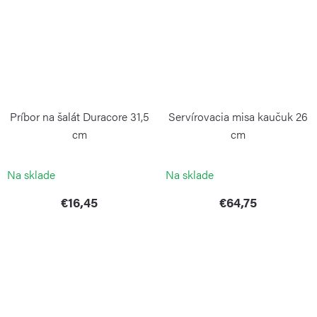
Príbor na šalát Duracore 31,5
Servírovacia misa kaučuk 26
cm
cm
CONTINENTA
CONTINENTA
Na sklade
Na sklade
€16,45
€64,75