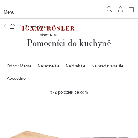
Prejsť
na
obsah
Domov
Zimný výpredaj
Pomocníci do kuchyně
R
Odporúčame
Najlacnejšie
Najdrahšie
Najpredávanejšie
a
d
Abecedne
e
372
položiek celkom
n
i
V
e
ý
p
p
r