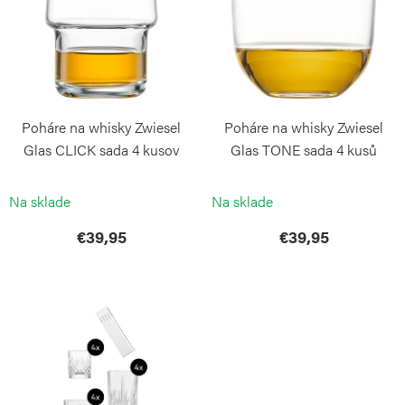
p
r
i
o
s
d
p
u
r
k
Poháre na whisky Zwiesel
Poháre na whisky Zwiesel
o
t
Glas CLICK sada 4 kusov
Glas TONE sada 4 kusů
d
o
ZWIESEL GLAS
ZWIESEL GLAS
u
Na sklade
Na sklade
v
k
€39,95
€39,95
t
o
v