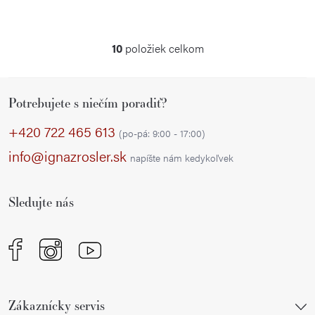
10
položiek celkom
O
v
Z
l
Potrebujete s niečím poradiť?
á
á
p
d
+420 722 465 613
(po-pá: 9:00 - 17:00)
a
ä
info@ignazrosler.sk
napíšte nám kedykoľvek
c
t
i
i
e
Sledujte nás
e
p
r
v
k
y
Zákaznícky servis
v