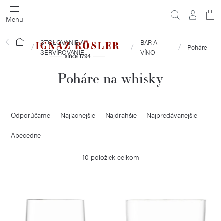
Prejsť
na
obsah
STOLOVANIE A
BAR A
Domov
Poháre
SERVÍROVANIE
VÍNO
Poháre na whisky
R
Odporúčame
Najlacnejšie
Najdrahšie
Najpredávanejšie
a
d
Abecedne
e
10
položiek celkom
n
i
V
e
ý
p