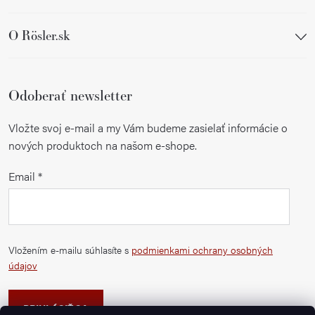
ý
p
O Rösler.sk
i
s
u
Odoberať newsletter
Vložte svoj e-mail a my Vám budeme zasielať informácie o
nových produktoch na našom e-shope.
Email
Vložením e-mailu súhlasíte s
podmienkami ochrany osobných
údajov
PRIHLÁSIŤ SA