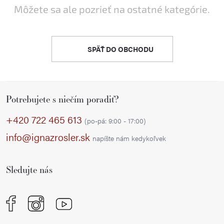
Môžete sa ale pozrieť na ostatné kategórie.
SPÄŤ DO OBCHODU
Z
Potrebujete s niečím poradiť?
á
p
+420 722 465 613
(po-pá: 9:00 - 17:00)
ä
info@ignazrosler.sk
napíšte nám kedykoľvek
t
i
Sledujte nás
e