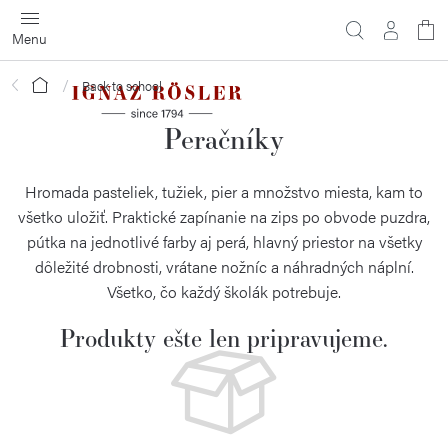
Prejsť
na
obsah
Domov
Back to school
Peračníky
Hromada pasteliek, tužiek, pier a množstvo miesta, kam to
všetko uložiť. Praktické zapínanie na zips po obvode puzdra,
pútka na jednotlivé farby aj perá, hlavný priestor na všetky
dôležité drobnosti, vrátane nožníc a náhradných náplní.
Všetko, čo každý školák potrebuje.
Produkty ešte len pripravujeme.