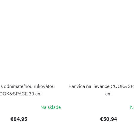
 s odnímateľnou rukoväťou
Panvica na lievance COOK&S
OOK&SPACE 30 cm
cm
GUZZINI
GUZZINI
Na sklade
N
€84,95
€50,94