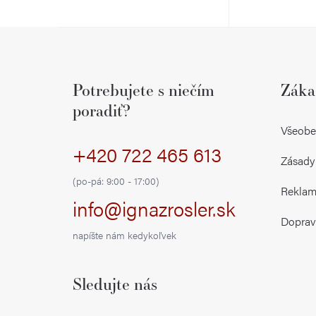
Z
á
Potrebujete s niečím
Záka
p
poradiť?
ä
Všeobe
+420 722 465 613
t
Zásady
i
(po-pá: 9:00 - 17:00)
Reklamá
info@ignazrosler.sk
e
Doprav
napíšte nám kedykoľvek
Sledujte nás