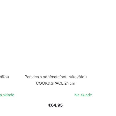
väťou
Panvica s odnímateľnou rukoväťou
COOK&SPACE 24 cm
GUZZINI
a sklade
Na sklade
€64,95