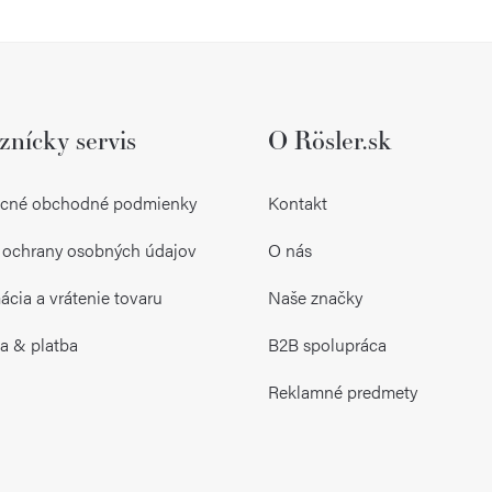
O
v
l
znícky servis
O Rösler.sk
á
d
cné obchodné podmienky
Kontakt
a
 ochrany osobných údajov
O nás
c
i
cia a vrátenie tovaru
Naše značky
e
a & platba
B2B spolupráca
p
Reklamné predmety
r
v