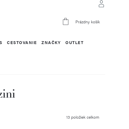
NÁKUPNÝ
Prázdny košík
KOŠÍK
S
CESTOVANIE
ZNAČKY
OUTLET
ini
13
položiek celkom