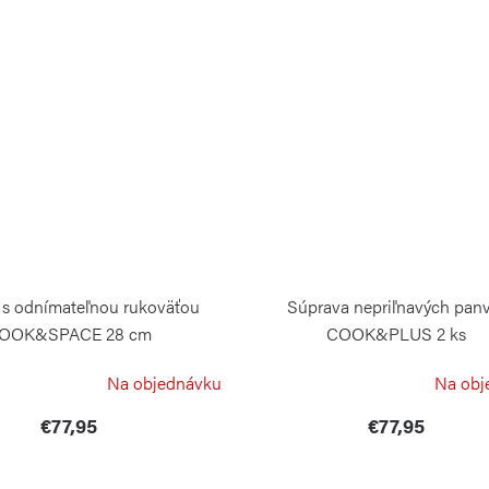
 s odnímateľnou rukoväťou
Súprava nepriľnavých panv
OOK&SPACE 28 cm
COOK&PLUS 2 ks
GUZZINI
GUZZINI
Na objednávku
Na obj
€77,95
€77,95