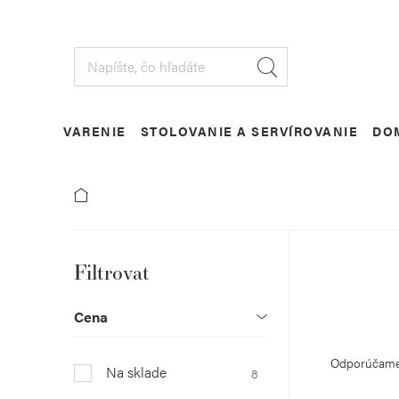
Prejsť
na
obsah
VARENIE
STOLOVANIE A SERVÍROVANIE
DO
B
o
Cena
R
č
Odporúčam
Na sklade
8
a
n