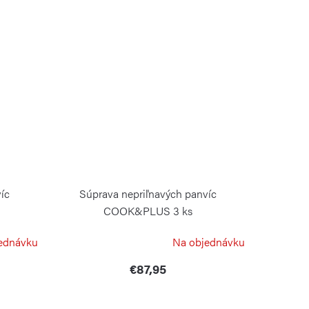
íc
Súprava nepriľnavých panvíc
COOK&PLUS 3 ks
GUZZINI
ednávku
Na objednávku
€87,95