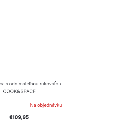
ca s odnímateľnou rukoväťou
COOK&SPACE
GUZZINI
Na objednávku
€109,95