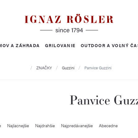
MOV A ZÁHRADA
GRILOVANIE
OUTDOOR A VOĽNÝ ČA
Domov
ZNAČKY
Guzzini
Panvice Guzzini
Panvice Guzz
e
Najlacnejšie
Najdrahšie
Najpredávanejšie
Abecedne