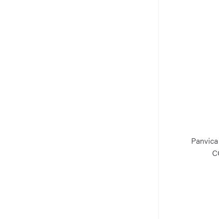
Panvica
C