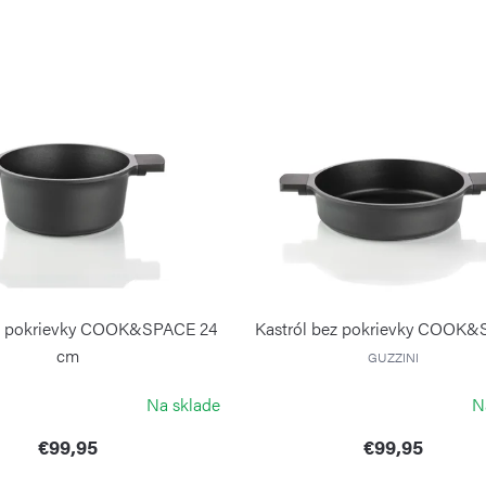
z pokrievky COOK&SPACE 24
Kastról bez pokrievky COOK
cm
GUZZINI
GUZZINI
Na sklade
N
€99,95
€99,95