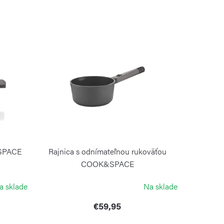
&SPACE
Rajnica s odnímateľnou rukoväťou
COOK&SPACE
GUZZINI
a sklade
Na sklade
€59,95