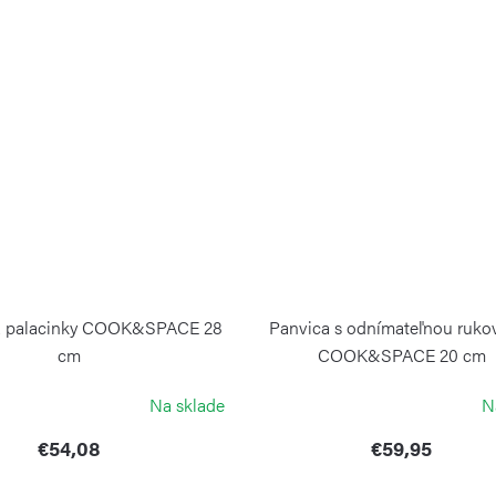
a palacinky COOK&SPACE 28
Panvica s odnímateľnou ruko
cm
COOK&SPACE 20 cm
GUZZINI
GUZZINI
Na sklade
N
€54,08
€59,95