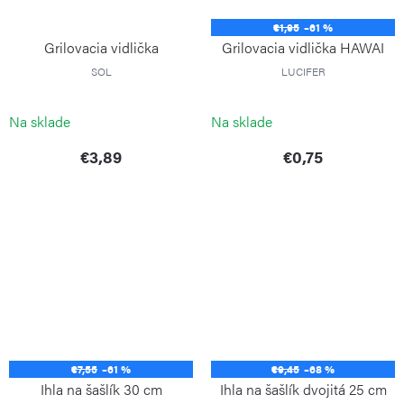
€1,95
–61 %
Grilovacia vidlička
Grilovacia vidlička HAWAI
SOL
LUCIFER
Na sklade
Na sklade
€3,89
€0,75
€7,55
–61 %
€9,45
–68 %
Ihla na šašlík 30 cm
Ihla na šašlík dvojitá 25 cm