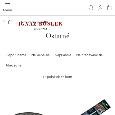
Prejsť
na
obsah
Domov
Novoročný výpredaj
Ostatné
R
Odporúčame
Najlacnejšie
Najdrahšie
Najpredávanejšie
a
d
Abecedne
e
17
položiek celkom
n
i
V
e
ý
p
p
r