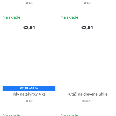
DEOS
DEOS
Na sklade
Na sklade
€2,94
€2,94
€2,75
–58 %
Ihly na závitky 4 ks
Kutáč na drevené uhlie
DEOS
CADAC
Na sklade
Na sklade