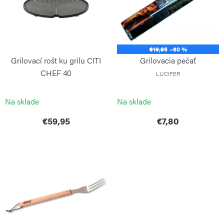
i
o
s
d
p
u
€19,95
–60 %
r
k
Grilovací rošt ku grilu CITI
Grilovacia pečať
o
t
CHEF 40
LUCIFER
d
o
CADAC
u
Na sklade
Na sklade
v
k
€59,95
€7,80
t
o
v