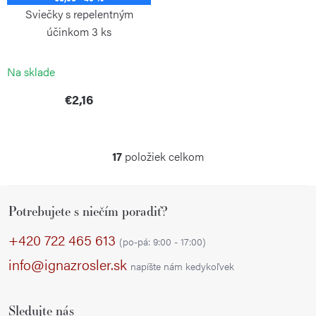
Sviečky s repelentným
účinkom 3 ks
MANDY
Na sklade
€2,16
17
položiek celkom
O
v
Z
l
Potrebujete s niečím poradiť?
á
á
p
d
+420 722 465 613
(po-pá: 9:00 - 17:00)
a
ä
info@ignazrosler.sk
napíšte nám kedykoľvek
c
t
i
i
e
Sledujte nás