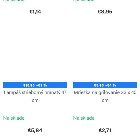
€1,14
€8,95
€15,95
–63 %
€5,95
–54 %
Lampáš strieborný hranatý 47
Mriežka na grilovanie 33 x 40
cm
cm
EDCO
CADAC
Na sklade
Na sklade
€5,84
€2,71