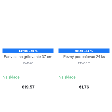
€47,95
–59 %
€2,69
–34 %
Panvica na grilovanie 37 cm
Pevný podpaľovač 24 ks
CADAC
FAVORIT
Na sklade
Na sklade
€19,57
€1,76