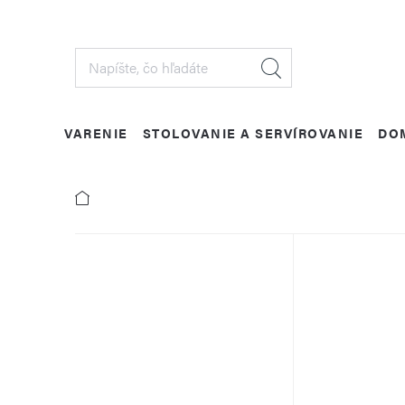
Prejsť
na
obsah
VARENIE
STOLOVANIE A SERVÍROVANIE
DO
B
o
č
n