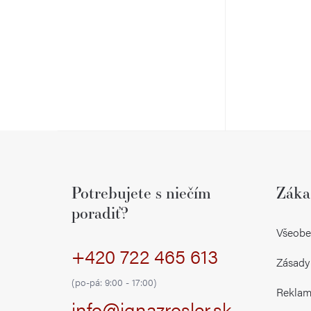
ý
p
a
n
e
Z
l
á
Potrebujete s niečím
Záka
p
poradiť?
ä
Všeobe
+420 722 465 613
t
Zásady
i
(po-pá: 9:00 - 17:00)
Reklamá
info@ignazrosler.sk