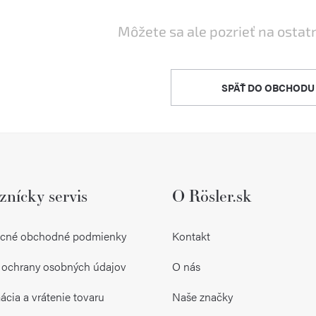
Môžete sa ale pozrieť na ostat
SPÄŤ DO OBCHODU
znícky servis
O Rösler.sk
cné obchodné podmienky
Kontakt
 ochrany osobných údajov
O nás
cia a vrátenie tovaru
Naše značky