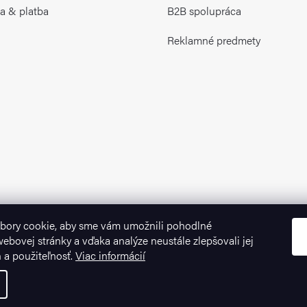
a & platba
B2B spolupráca
Reklamné predmety
bory cookie, aby sme vám umožnili pohodlné
ebovej stránky a vďaka analýze neustále zlepšovali jej
n a použiteľnosť.
Viac informácií